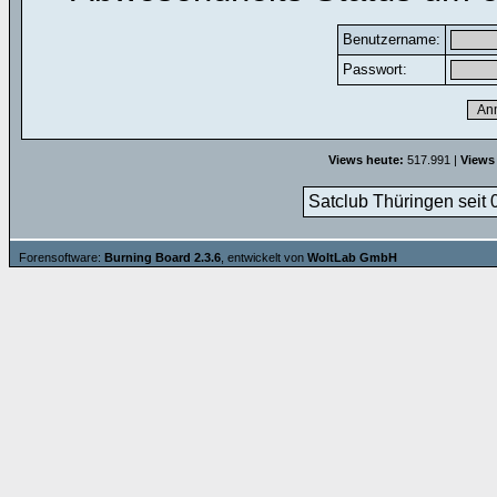
Benutzername:
Passwort:
Views heute:
517.991 |
Views
Satclub Thüringen seit 
Forensoftware:
Burning Board 2.3.6
, entwickelt von
WoltLab GmbH