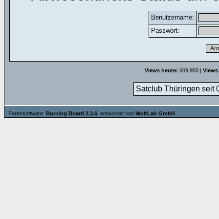
Benutzername:
Passwort:
Views heute:
609.950 |
Views
Satclub Thüringen seit 
Forensoftware:
Burning Board 2.3.6
, entwickelt von
WoltLab GmbH