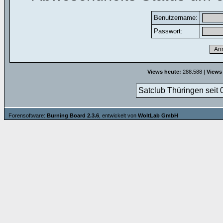
Benutzername:
Passwort:
Views heute:
288.588 |
Views
Satclub Thüringen seit 
Forensoftware:
Burning Board 2.3.6
, entwickelt von
WoltLab GmbH