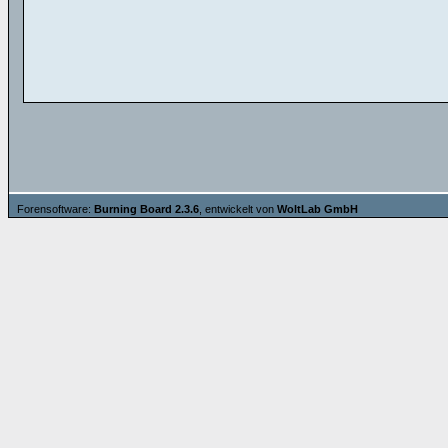
Forensoftware:
Burning Board 2.3.6
, entwickelt von
WoltLab GmbH