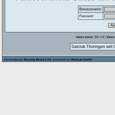
Benutzername:
Passwort:
Views heute:
365.719 |
Views
Satclub Thüringen seit 
Forensoftware:
Burning Board 2.3.6
, entwickelt von
WoltLab GmbH