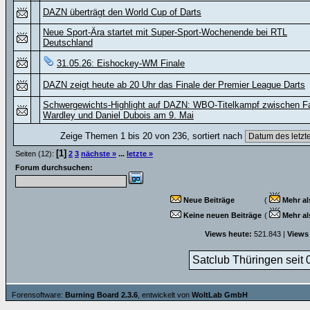
DAZN überträgt den World Cup of Darts
Neue Sport-Ära startet mit Super-Sport-Wochenende bei RTL
Deutschland
31.05.26: Eishockey-WM Finale
DAZN zeigt heute ab 20 Uhr das Finale der Premier League Darts
Schwergewichts-Highlight auf DAZN: WBO-Titelkampf zwischen F
Wardley und Daniel Dubois am 9. Mai
Zeige Themen 1 bis 20 von 236, sortiert nach
[1]
Seiten (12):
2
3
nächste »
...
letzte »
Forum durchsuchen:
Neue Beiträge
(
Mehr al
Keine neuen Beiträge
(
Mehr al
Views heute:
521.843 |
Views
Satclub Thüringen seit 
Forensoftware:
Burning Board 2.3.6
, entwickelt von
WoltLab GmbH