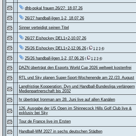
dhb-pokal frauen 26/27: 18.07.26
26/27 handball-ligen 1-2, 18.07.26
Sinner verteidigt seinen Titel
26/27 Eishockey DEL1+2-10.07.26
25/26 Eishockey DEL1+2-12.06.26
(
1
2
3
4
)
25/26 handball-ligen 1-2, 07.06.26
(
1
2
3
4
)
DAZN überträgt den Esports World Cup 2026 weltweit kostenfrei
RTL und Sky planen Super-Sport-Wochenende am 22./23. August
Langfristige Kooperation: Dyn und Handball-Bundesliga verlängern
Medienpartnerschaft bis 2032
hr überträgt Ironman am 28. Juni live auf allen Kanälen
126. Ausgabe der US Open im Shinnecock Hills Golf Club live &
exklusiv bei Sky
Tour de France live im Ersten
Handball-WM 2027 in sechs deutschen Städten