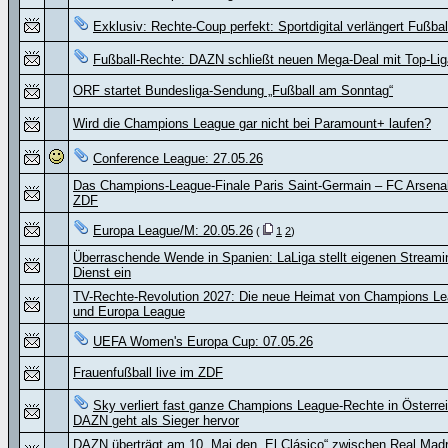
Exklusiv: Rechte-Coup perfekt: Sportdigital verlängert Fußbal
Fußball-Rechte: DAZN schließt neuen Mega-Deal mit Top-Lig
ORF startet Bundesliga-Sendung „Fußball am Sonntag“
Wird die Champions League gar nicht bei Paramount+ laufen?
Conference League: 27.05.26
Das Champions-League-Finale Paris Saint-Germain – FC Arsenal
ZDF
Europa League/M: 20.05.26
(
1
2
)
Überraschende Wende in Spanien: LaLiga stellt eigenen Streami
Dienst ein
TV-Rechte-Revolution 2027: Die neue Heimat von Champions L
und Europa League
UEFA Women's Europa Cup: 07.05.26
Frauenfußball live im ZDF
Sky verliert fast ganze Champions League-Rechte in Österre
DAZN geht als Sieger hervor
DAZN überträgt am 10. Mai den „El Clásico“ zwischen Real Madr