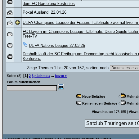
dem FC Barcelona kostenlos
Pokal Ausland, 22.04.26
UEFA Champions League der Frauen: Halbfinale zweimal live i
FC Bayern im Champions-League-Halbfinale: Diese Spiele laufen
Free-TV
UEFA Nations League 27.03.26
Deshalb läuft der SC Freiburg am Donnerstag nicht klassisch in 
Konferenz
Zeige Themen 1 bis 20 von 152, sortiert nach
[1]
Seiten (8):
2
3
nächste »
...
letzte »
Forum durchsuchen:
Neue Beiträge
(
Mehr al
Keine neuen Beiträge
(
Mehr al
Views heute:
176.155 |
Views
Satclub Thüringen seit 