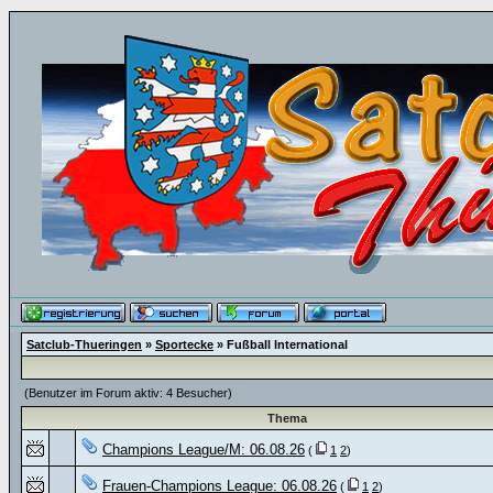
Satclub-Thueringen
»
Sportecke
» Fußball International
(Benutzer im Forum aktiv: 4 Besucher)
Thema
Champions League/M: 06.08.26
(
1
2
)
Frauen-Champions League: 06.08.26
(
1
2
)