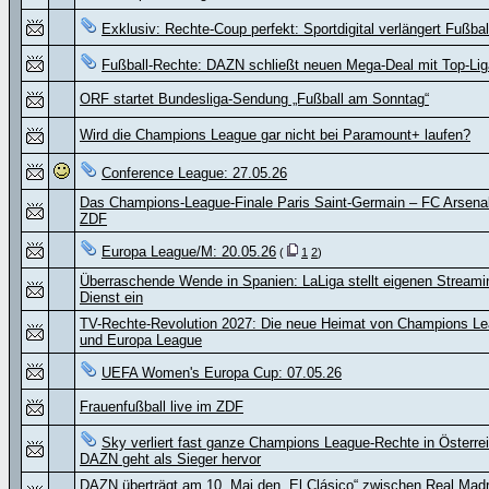
Exklusiv: Rechte-Coup perfekt: Sportdigital verlängert Fußbal
Fußball-Rechte: DAZN schließt neuen Mega-Deal mit Top-Lig
ORF startet Bundesliga-Sendung „Fußball am Sonntag“
Wird die Champions League gar nicht bei Paramount+ laufen?
Conference League: 27.05.26
Das Champions-League-Finale Paris Saint-Germain – FC Arsenal
ZDF
Europa League/M: 20.05.26
(
1
2
)
Überraschende Wende in Spanien: LaLiga stellt eigenen Streami
Dienst ein
TV-Rechte-Revolution 2027: Die neue Heimat von Champions L
und Europa League
UEFA Women's Europa Cup: 07.05.26
Frauenfußball live im ZDF
Sky verliert fast ganze Champions League-Rechte in Österre
DAZN geht als Sieger hervor
DAZN überträgt am 10. Mai den „El Clásico“ zwischen Real Madr