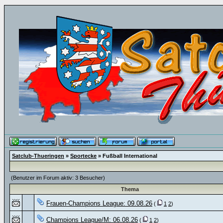
Satclub-Thueringen
»
Sportecke
» Fußball International
(Benutzer im Forum aktiv: 3 Besucher)
Thema
Frauen-Champions League: 09.08.26
(
1
2
)
Champions League/M: 06.08.26
(
1
2
)