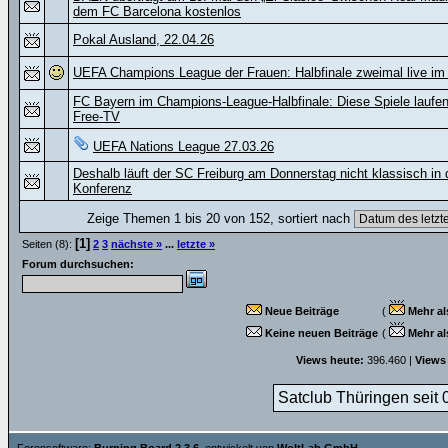
dem FC Barcelona kostenlos
Pokal Ausland, 22.04.26
UEFA Champions League der Frauen: Halbfinale zweimal live i
FC Bayern im Champions-League-Halbfinale: Diese Spiele laufen
Free-TV
UEFA Nations League 27.03.26
Deshalb läuft der SC Freiburg am Donnerstag nicht klassisch in 
Konferenz
Zeige Themen 1 bis 20 von 152, sortiert nach
[1]
Seiten (8):
2
3
nächste »
...
letzte »
Forum durchsuchen:
Neue Beiträge
(
Mehr al
Keine neuen Beiträge
(
Mehr al
Views heute:
396.460 |
Views
Satclub Thüringen seit 