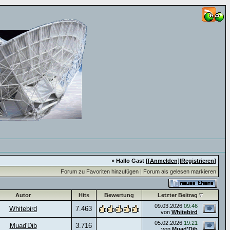
» Hallo Gast [
[Anmelden]
|
Registrieren
]
Forum zu Favoriten hinzufügen
|
Forum als gelesen markieren
Autor
Hits
Bewertung
Letzter Beitrag
09.03.2026
09:46
Whitebird
7.463
von
Whitebird
05.02.2026
19:21
Muad'Dib
3.716
von
Muad'Dib