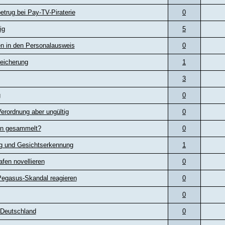
rug bei Pay-TV-Piraterie
0
ig
5
n in den Personalausweis
0
eicherung
1
3
g
0
erordnung aber ungültig
0
en gesammelt?
0
ng und Gesichtserkennung
1
afen novellieren
0
Pegasus-Skandal reagieren
0
0
 Deutschland
0