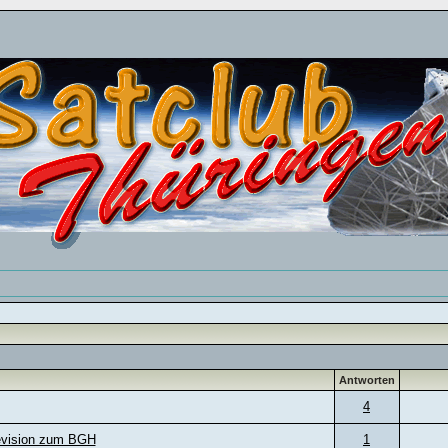
Antworten
4
evision zum BGH
1