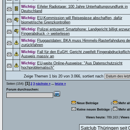
Wichtig:
Eifeler Radiotage: 100 Jahre Unterhaltungsrundfunk in
Deutschland
Wichtig:
EU-Kommission will Reisepässe abschaffen, dafür
biometrische Grenzkontrollen
Wichtig:
Polizei entsperrt Smartphone: Landgericht billigt erzw
Fingerabdruck -> weiterlesen
Wichtig:
Fluggastdaten: BKA muss Himmels-Rasterfahndung deu
zurückfahren
Wichtig:
Fall für den EuGH: Gericht zweifelt Fingerabdruckpflich
Ausweis massiv an
Wichtig:
EU-weite Online-Ausweise: "Aus Datenschutzsicht
hochproblematisch"
Zeige Themen 1 bis 20 von 3.066, sortiert nach
[1]
Seiten (154):
2
3
nächste »
...
letzte »
Forum durchsuchen:
Neue Beiträge
(
Mehr al
Keine neuen Beiträge
(
Mehr al
Views heute:
789.163 |
Views
Satclub Thüringen seit 