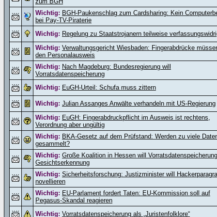
zum BGH
Wichtig:
BGH-Paukenschlag zum Cardsharing: Kein Computerbe
bei Pay-TV-Piraterie
Wichtig:
Regelung zu Staatstrojanern teilweise verfassungswidr
Wichtig:
Verwaltungsgericht Wiesbaden: Fingerabdrücke müssen
den Personalausweis
Wichtig:
Nach Magdeburg: Bundesregierung will
Vorratsdatenspeicherung
Wichtig:
EuGH-Urteil: Schufa muss zittern
Wichtig:
Julian Assanges Anwälte verhandeln mit US-Regierung
Wichtig:
EuGH: Fingerabdruckpflicht im Ausweis ist rechtens,
Verordnung aber ungültig
Wichtig:
BKA-Gesetz auf dem Prüfstand: Werden zu viele Date
gesammelt?
Wichtig:
Große Koalition in Hessen will Vorratsdatenspeicherun
Gesichtserkennung
Wichtig:
Sicherheitsforschung: Justizminister will Hackerparagr
novellieren
Wichtig:
EU-Parlament fordert Taten: EU-Kommission soll auf
Pegasus-Skandal reagieren
Wichtig:
Vorratsdatenspeicherung als „Juristenfolklore“