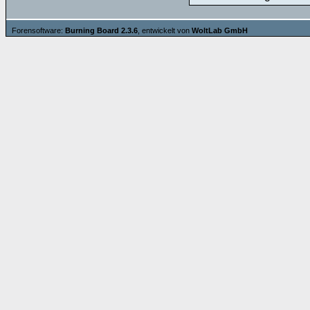
Forensoftware:
Burning Board 2.3.6
, entwickelt von
WoltLab GmbH