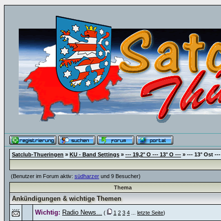
Satclub-Thueringen
»
KU - Band Settings
»
--- 19,2° O --- 13° O ---
» --- 13° Ost ---
(Benutzer im Forum aktiv:
südharzer
und 9 Besucher)
Thema
Ankündigungen & wichtige Themen
Wichtig:
Radio News...
(
1
2
3
4
...
letzte Seite
)