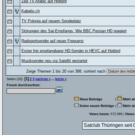
Zed TV Arabic auf Hotbird
Kabelio.ch
TV Polonia auf neuem Sendeplatz
Störungen des Sat-Empfangs: Wie BBC Persian HD reagiert
Radsportsender auf neuer Frequenz
Erster frei empfangbarer HD-Sender in HEVC auf Hotbird
Musiksender neu via Satellit gestartet
Zeige Themen 1 bis 20 von 388, sortiert nach
[1]
Seiten (20):
2
3
nächste »
...
letzte »
Forum durchsuchen:
Neue Beiträge
(
Mehr al
Keine neuen Beiträge
(
Mehr al
Views heute:
572.089 |
Views
Satclub Thüringen seit 