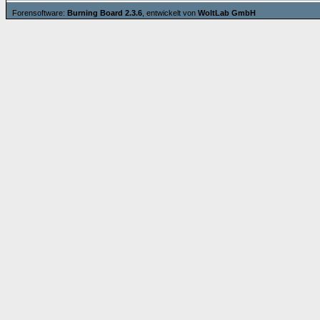
Forensoftware:
Burning Board 2.3.6
, entwickelt von
WoltLab GmbH