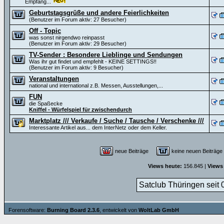
Empfang...
Geburtstagsgrüße und andere Feierlichkeiten
(Benutzer im Forum aktiv: 27 Besucher)
Off - Topic
was sonst nirgendwo reinpasst
(Benutzer im Forum aktiv: 29 Besucher)
TV-Sender : Besondere Lieblinge und Sendungen
Was ihr gut findet und empfehlt - KEINE SETTINGS!!
(Benutzer im Forum aktiv: 9 Besucher)
Veranstaltungen
national und international z.B. Messen, Ausstellungen,...
FUN
die Spaßecke
Kniffel - Würfelspiel für zwischendurch
Marktplatz /// Verkaufe / Suche / Tausche / Verschenke ///
Interessante Artikel aus... dem InterNetz oder dem Keller.
neue Beiträge
keine neuen Beiträ
Views heute:
156.845 |
Views
Satclub Thüringen seit 
Forensoftware:
Burning Board 2.3.6
, entwickelt von
WoltLab GmbH