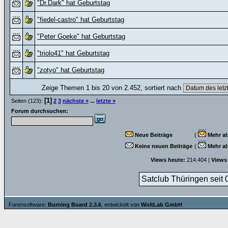
"Dr.Dark" hat Geburtstag
"fiedel-castro" hat Geburtstag
"Peter Goeke" hat Geburtstag
"triolo41" hat Geburtstag
"zotyo" hat Geburtstag
Zeige Themen 1 bis 20 von 2.452, sortiert nach
[1]
Seiten (123):
2
3
nächste »
...
letzte »
Forum durchsuchen:
Neue Beiträge
(
Mehr al
Keine neuen Beiträge
(
Mehr al
Views heute:
214.404 |
Views
Satclub Thüringen seit 
Forensoftware:
Burning Board 2.3.6
, entwickelt von
WoltLab GmbH