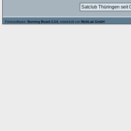
Satclub Thüringen seit 
Forensoftware:
Burning Board 2.3.6
, entwickelt von
WoltLab GmbH