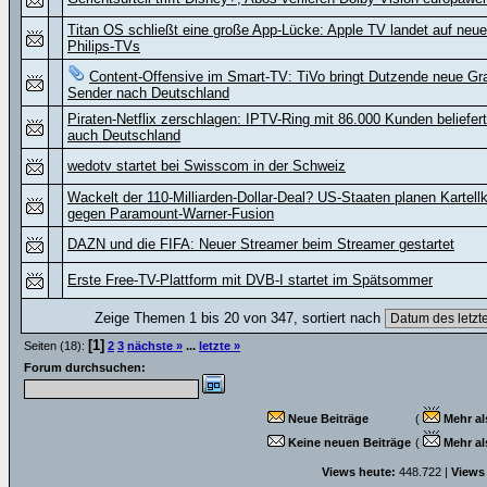
Titan OS schließt eine große App-Lücke: Apple TV landet auf neu
Philips-TVs
Content-Offensive im Smart-TV: TiVo bringt Dutzende neue Gra
Sender nach Deutschland
Piraten-Netflix zerschlagen: IPTV-Ring mit 86.000 Kunden beliefer
auch Deutschland
wedotv startet bei Swisscom in der Schweiz
Wackelt der 110-Milliarden-Dollar-Deal? US-Staaten planen Kartell
gegen Paramount-Warner-Fusion
DAZN und die FIFA: Neuer Streamer beim Streamer gestartet
Erste Free-TV-Plattform mit DVB-I startet im Spätsommer
Zeige Themen 1 bis 20 von 347, sortiert nach
[1]
Seiten (18):
2
3
nächste »
...
letzte »
Forum durchsuchen:
Neue Beiträge
(
Mehr al
Keine neuen Beiträge
(
Mehr al
Views heute:
448.722 |
Views