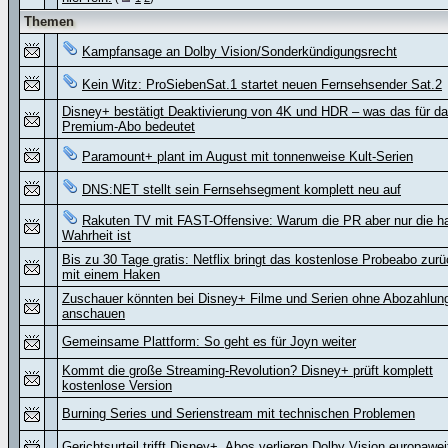
Themen
Kampfansage an Dolby Vision/Sonderkündigungsrecht
Kein Witz: ProSiebenSat.1 startet neuen Fernsehsender Sat.2
Disney+ bestätigt Deaktivierung von 4K und HDR – was das für d
Premium-Abo bedeutet
Paramount+ plant im August mit tonnenweise Kult-Serien
DNS:NET stellt sein Fernsehsegment komplett neu auf
Rakuten TV mit FAST-Offensive: Warum die PR aber nur die h
Wahrheit ist
Bis zu 30 Tage gratis: Netflix bringt das kostenlose Probeabo zurü
mit einem Haken
Zuschauer könnten bei Disney+ Filme und Serien ohne Abozahlun
anschauen
Gemeinsame Plattform: So geht es für Joyn weiter
Kommt die große Streaming-Revolution? Disney+ prüft komplett
kostenlose Version
Burning Series und Serienstream mit technischen Problemen
Gerichtsurteil trifft Disney+, Abos verlieren Dolby Vision europawei