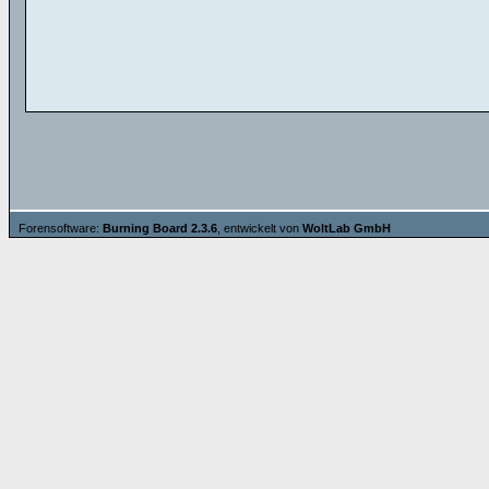
Forensoftware:
Burning Board 2.3.6
, entwickelt von
WoltLab GmbH