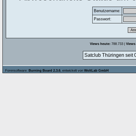
Benutzername:
Passwort:
Views heute:
788.733 |
Views
Satclub Thüringen seit 
Forensoftware:
Burning Board 2.3.6
, entwickelt von
WoltLab GmbH