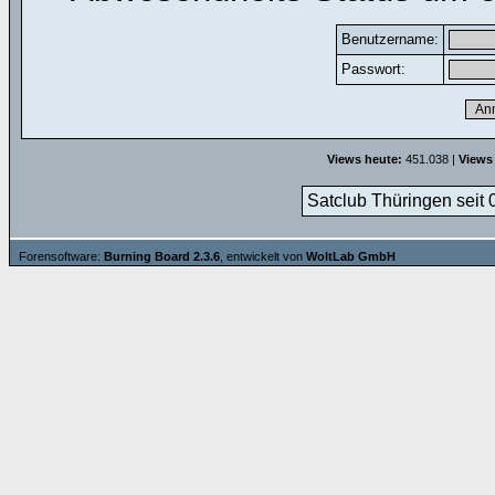
Benutzername:
Passwort:
Views heute:
451.038 |
Views
Satclub Thüringen seit 
Forensoftware:
Burning Board 2.3.6
, entwickelt von
WoltLab GmbH