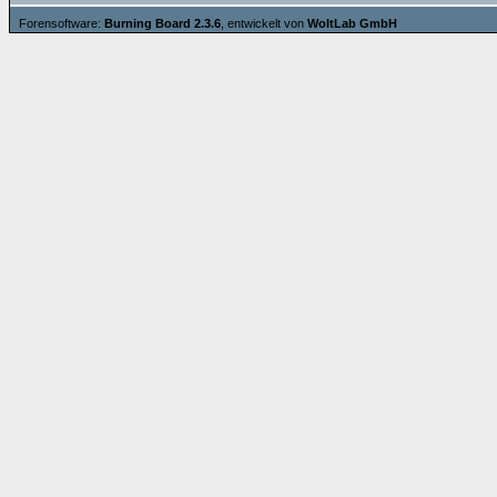
Forensoftware:
Burning Board 2.3.6
, entwickelt von
WoltLab GmbH