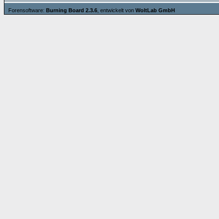
Forensoftware:
Burning Board 2.3.6
, entwickelt von
WoltLab GmbH