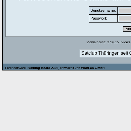
Benutzername:
Passwort:
Views heute:
378.015 |
Views
Satclub Thüringen seit 
Forensoftware:
Burning Board 2.3.6
, entwickelt von
WoltLab GmbH