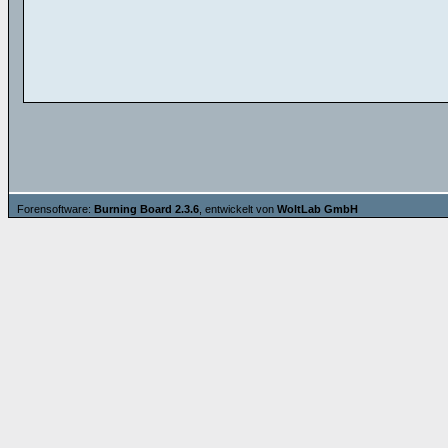
Forensoftware:
Burning Board 2.3.6
, entwickelt von
WoltLab GmbH