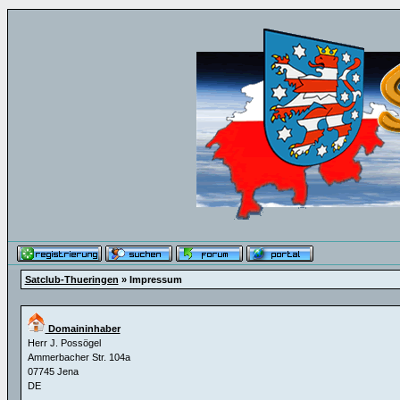
Satclub-Thueringen
» Impressum
Domaininhaber
Herr J. Possögel
Ammerbacher Str. 104a
07745 Jena
DE