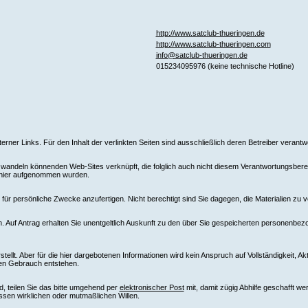
http://www.satclub-thueringen.de
http://www.satclub-thueringen.com
info@satclub-thueringen.de
015234095976 (keine technische Hotline)
xterner Links. Für den Inhalt der verlinkten Seiten sind ausschließlich deren Betreiber verantwo
ndeln könnenden Web-Sites verknüpft, die folglich auch nicht diesem Verantwortungsbereich
e hier aufgenommen wurden.
ür persönliche Zwecke anzufertigen. Nicht berechtigt sind Sie dagegen, die Materialien zu v
 Auf Antrag erhalten Sie unentgeltlich Auskunft zu den über Sie gespeicherten personenbez
llt. Aber für die hier dargebotenen Informationen wird kein Anspruch auf Vollständigkeit, Ak
ren Gebrauch entstehen.
d, teilen Sie das bitte umgehend per
elektronischer Post
mit, damit zügig Abhilfe geschafft w
ssen wirklichen oder mutmaßlichen Willen.