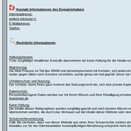
Kontakt Informationen des Domaininhabers
Internetadresse:
weitere Intresse/-n:
E-Mailadresse:
Telefon:
Rechtliche Informationen
Haftungshinweis:
Trotz sorgfältiger inhaltlicher Kontrolle übernehmen wir keine Haftung für die Inhalte e
Abgrenzung:
Die Web-Präsenz ist Teil des WWW und dementsprechend mit fremden, sich jederzeit wa
weder gegen Sitten noch Gesetze verstoßen, wurde genau ein mal geprüft: bevor si
Urheberschutz und Nutzung:
Der Urheber räumt Ihnen ganz konkret das Nutzungsrecht ein, sich eine private Kopie f
Datenschutz:
Personenbezogene Daten werden nur mit Ihrem Wissen und Ihrer Einwilligung erhoben.
thueringen.de
Keine Haftung:
Die Inhalte dieses Webprojektes wurden sorgfältig geprüft und nach bestem Wissen erste
übernommen werden, die durch das Vertrauen auf die Inhalte dieser Website oder de
Schutzrechtsverletzung:
Falls Sie vermuten, dass von dieser Website aus eines Ihrer Schutzrechte verletzt wir
Anwaltes zur für den Diensteanbieter kostenpflichtigen Abmahnung entspricht nicht de