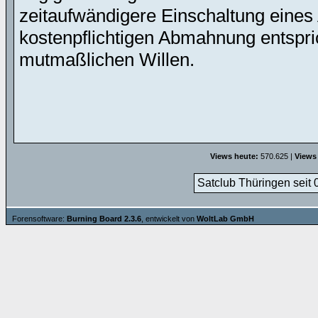
zeitaufwändigere Einschaltung eines 
kostenpflichtigen Abmahnung entspric
mutmaßlichen Willen.
Views heute:
570.625 |
Views
Satclub Thüringen seit 
Forensoftware:
Burning Board 2.3.6
, entwickelt von
WoltLab GmbH