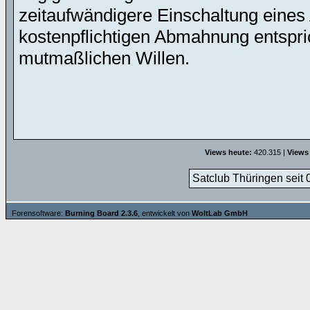
zeitaufwändigere Einschaltung eines 
kostenpflichtigen Abmahnung entspric
mutmaßlichen Willen.
Views heute:
420.315 |
Views
Satclub Thüringen seit 
Forensoftware:
Burning Board 2.3.6
, entwickelt von
WoltLab GmbH