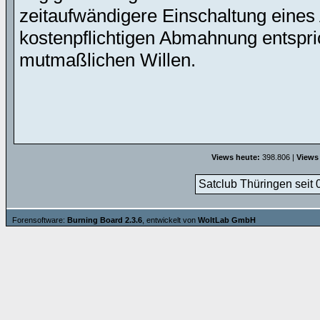
zeitaufwändigere Einschaltung eines 
kostenpflichtigen Abmahnung entspric
mutmaßlichen Willen.
Views heute:
398.806 |
Views
Satclub Thüringen seit 
Forensoftware:
Burning Board 2.3.6
, entwickelt von
WoltLab GmbH