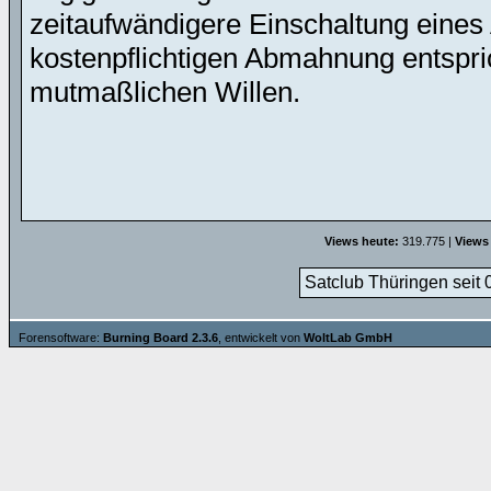
zeitaufwändigere Einschaltung eines 
kostenpflichtigen Abmahnung entspric
mutmaßlichen Willen.
Views heute:
319.775 |
Views
Satclub Thüringen seit 
Forensoftware:
Burning Board 2.3.6
, entwickelt von
WoltLab GmbH