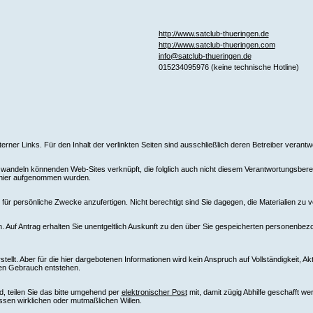
http://www.satclub-thueringen.de
http://www.satclub-thueringen.com
info@satclub-thueringen.de
015234095976 (keine technische Hotline)
xterner Links. Für den Inhalt der verlinkten Seiten sind ausschließlich deren Betreiber verantwo
ndeln könnenden Web-Sites verknüpft, die folglich auch nicht diesem Verantwortungsbereich
e hier aufgenommen wurden.
ür persönliche Zwecke anzufertigen. Nicht berechtigt sind Sie dagegen, die Materialien zu v
 Auf Antrag erhalten Sie unentgeltlich Auskunft zu den über Sie gespeicherten personenbez
llt. Aber für die hier dargebotenen Informationen wird kein Anspruch auf Vollständigkeit, Ak
ren Gebrauch entstehen.
d, teilen Sie das bitte umgehend per
elektronischer Post
mit, damit zügig Abhilfe geschafft w
ssen wirklichen oder mutmaßlichen Willen.