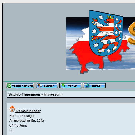
Satclub-Thueringen
» Impressum
Domaininhaber
Herr J. Possögel
Ammerbacher Str. 104a
07745 Jena
DE