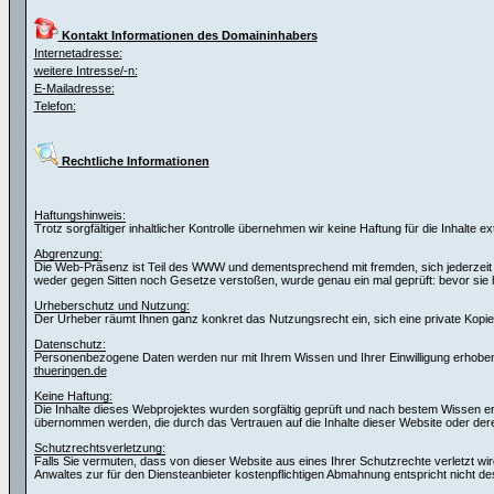
Kontakt Informationen des Domaininhabers
Internetadresse:
weitere Intresse/-n:
E-Mailadresse:
Telefon:
Rechtliche Informationen
Haftungshinweis:
Trotz sorgfältiger inhaltlicher Kontrolle übernehmen wir keine Haftung für die Inhalte e
Abgrenzung:
Die Web-Präsenz ist Teil des WWW und dementsprechend mit fremden, sich jederzeit wa
weder gegen Sitten noch Gesetze verstoßen, wurde genau ein mal geprüft: bevor si
Urheberschutz und Nutzung:
Der Urheber räumt Ihnen ganz konkret das Nutzungsrecht ein, sich eine private Kopie f
Datenschutz:
Personenbezogene Daten werden nur mit Ihrem Wissen und Ihrer Einwilligung erhoben.
thueringen.de
Keine Haftung:
Die Inhalte dieses Webprojektes wurden sorgfältig geprüft und nach bestem Wissen erste
übernommen werden, die durch das Vertrauen auf die Inhalte dieser Website oder de
Schutzrechtsverletzung:
Falls Sie vermuten, dass von dieser Website aus eines Ihrer Schutzrechte verletzt wir
Anwaltes zur für den Diensteanbieter kostenpflichtigen Abmahnung entspricht nicht de