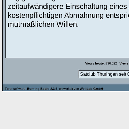
zeitaufwändigere Einschaltung eines 
kostenpflichtigen Abmahnung entspric
mutmaßlichen Willen.
Views heute:
796.822 |
Views
Satclub Thüringen seit 
Forensoftware:
Burning Board 2.3.6
, entwickelt von
WoltLab GmbH