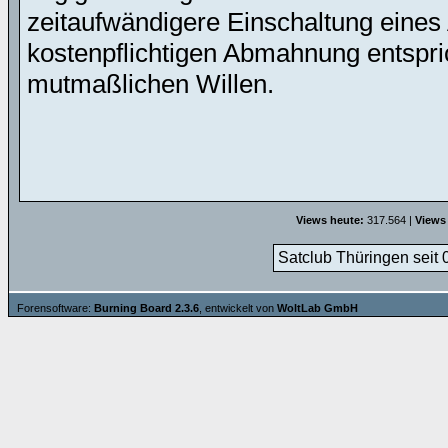
zeitaufwändigere Einschaltung eines 
kostenpflichtigen Abmahnung entspric
mutmaßlichen Willen.
Views heute:
317.564 |
Views
Satclub Thüringen seit 
Forensoftware:
Burning Board 2.3.6
, entwickelt von
WoltLab GmbH