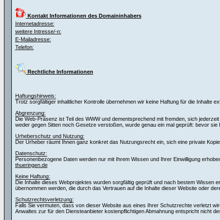
Kontakt Informationen des Domaininhabers
Internetadresse:
weitere Intresse/-n:
E-Mailadresse:
Telefon:
Rechtliche Informationen
Haftungshinweis:
Trotz sorgfältiger inhaltlicher Kontrolle übernehmen wir keine Haftung für die Inhalte e
Abgrenzung:
Die Web-Präsenz ist Teil des WWW und dementsprechend mit fremden, sich jederzeit wa
weder gegen Sitten noch Gesetze verstoßen, wurde genau ein mal geprüft: bevor si
Urheberschutz und Nutzung:
Der Urheber räumt Ihnen ganz konkret das Nutzungsrecht ein, sich eine private Kopie f
Datenschutz:
Personenbezogene Daten werden nur mit Ihrem Wissen und Ihrer Einwilligung erhoben.
thueringen.de
Keine Haftung:
Die Inhalte dieses Webprojektes wurden sorgfältig geprüft und nach bestem Wissen erste
übernommen werden, die durch das Vertrauen auf die Inhalte dieser Website oder de
Schutzrechtsverletzung:
Falls Sie vermuten, dass von dieser Website aus eines Ihrer Schutzrechte verletzt wir
Anwaltes zur für den Diensteanbieter kostenpflichtigen Abmahnung entspricht nicht de