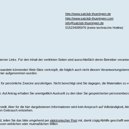
http://www.satclub-thueringen.de
http://www.satclub-thueringen.com
info@satclub-thueringen.de
015234095976 (keine technische Hotline)
xterner Links. Für den Inhalt der verlinkten Seiten sind ausschließlich deren Betreiber verantwo
ndeln könnenden Web-Sites verknüpft, die folglich auch nicht diesem Verantwortungsbereich
e hier aufgenommen wurden.
ür persönliche Zwecke anzufertigen. Nicht berechtigt sind Sie dagegen, die Materialien zu v
 Auf Antrag erhalten Sie unentgeltlich Auskunft zu den über Sie gespeicherten personenbez
llt. Aber für die hier dargebotenen Informationen wird kein Anspruch auf Vollständigkeit, Ak
ren Gebrauch entstehen.
d, teilen Sie das bitte umgehend per
elektronischer Post
mit, damit zügig Abhilfe geschafft w
ssen wirklichen oder mutmaßlichen Willen.