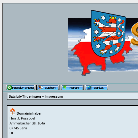
Satclub-Thueringen
» Impressum
Domaininhaber
Herr J. Possögel
Ammerbacher Str. 104a
07745 Jena
DE