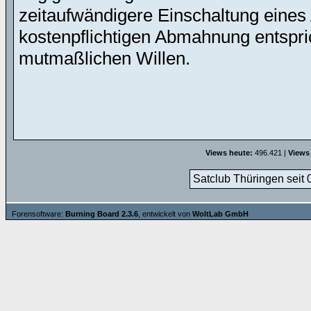
zeitaufwändigere Einschaltung eines 
kostenpflichtigen Abmahnung entspric
mutmaßlichen Willen.
Views heute:
496.421 |
Views
Satclub Thüringen seit 
Forensoftware:
Burning Board 2.3.6
, entwickelt von
WoltLab GmbH