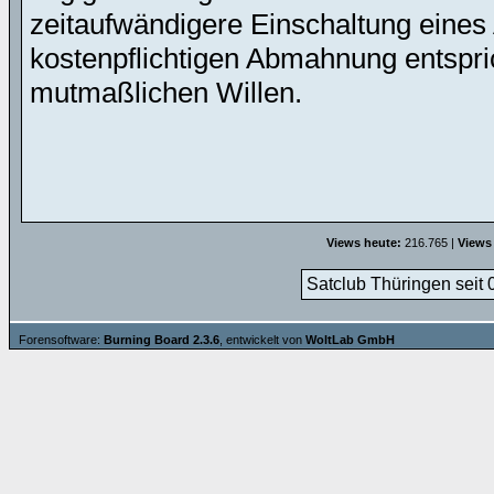
zeitaufwändigere Einschaltung eines 
kostenpflichtigen Abmahnung entspric
mutmaßlichen Willen.
Views heute:
216.765 |
Views
Satclub Thüringen seit 
Forensoftware:
Burning Board 2.3.6
, entwickelt von
WoltLab GmbH