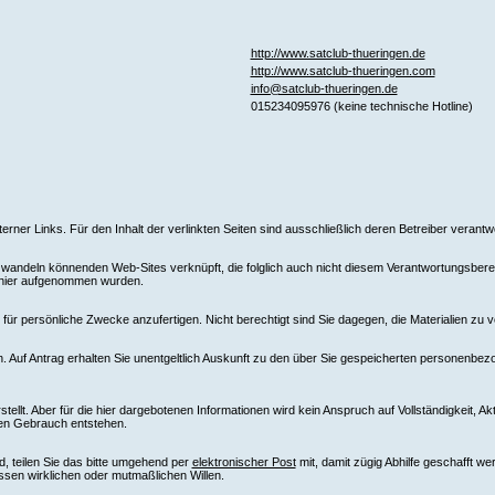
http://www.satclub-thueringen.de
http://www.satclub-thueringen.com
info@satclub-thueringen.de
015234095976 (keine technische Hotline)
xterner Links. Für den Inhalt der verlinkten Seiten sind ausschließlich deren Betreiber verantwo
ndeln könnenden Web-Sites verknüpft, die folglich auch nicht diesem Verantwortungsbereich
e hier aufgenommen wurden.
ür persönliche Zwecke anzufertigen. Nicht berechtigt sind Sie dagegen, die Materialien zu v
 Auf Antrag erhalten Sie unentgeltlich Auskunft zu den über Sie gespeicherten personenbez
llt. Aber für die hier dargebotenen Informationen wird kein Anspruch auf Vollständigkeit, Ak
ren Gebrauch entstehen.
d, teilen Sie das bitte umgehend per
elektronischer Post
mit, damit zügig Abhilfe geschafft w
ssen wirklichen oder mutmaßlichen Willen.