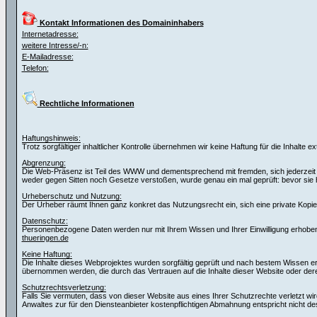
Kontakt Informationen des Domaininhabers
Internetadresse:
weitere Intresse/-n:
E-Mailadresse:
Telefon:
Rechtliche Informationen
Haftungshinweis:
Trotz sorgfältiger inhaltlicher Kontrolle übernehmen wir keine Haftung für die Inhalte e
Abgrenzung:
Die Web-Präsenz ist Teil des WWW und dementsprechend mit fremden, sich jederzeit wa
weder gegen Sitten noch Gesetze verstoßen, wurde genau ein mal geprüft: bevor si
Urheberschutz und Nutzung:
Der Urheber räumt Ihnen ganz konkret das Nutzungsrecht ein, sich eine private Kopie f
Datenschutz:
Personenbezogene Daten werden nur mit Ihrem Wissen und Ihrer Einwilligung erhoben.
thueringen.de
Keine Haftung:
Die Inhalte dieses Webprojektes wurden sorgfältig geprüft und nach bestem Wissen erste
übernommen werden, die durch das Vertrauen auf die Inhalte dieser Website oder de
Schutzrechtsverletzung:
Falls Sie vermuten, dass von dieser Website aus eines Ihrer Schutzrechte verletzt wir
Anwaltes zur für den Diensteanbieter kostenpflichtigen Abmahnung entspricht nicht de