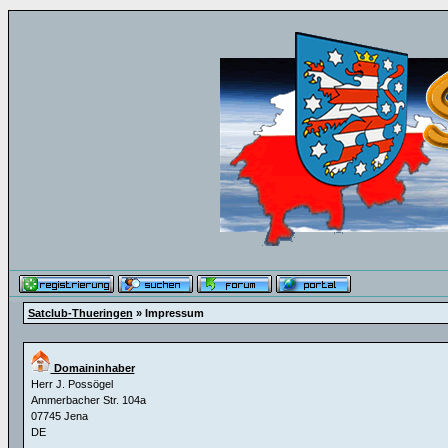
Satclub-Thueringen
» Impressum
Domaininhaber
Herr J. Possögel
Ammerbacher Str. 104a
07745 Jena
DE