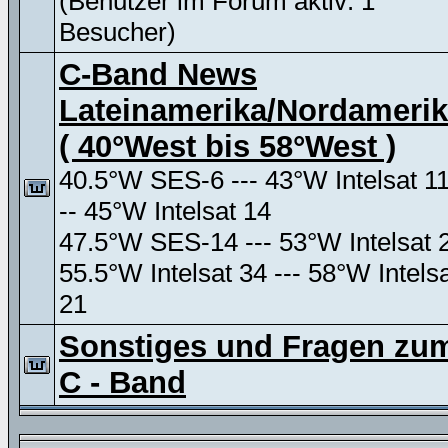
(Benutzer im Forum aktiv: 1
Besucher)
C-Band News
Lateinamerika/Nordameri
( 40°West bis 58°West )
40.5°W SES-6 --- 43°W Intelsat 11
-- 45°W Intelsat 14
47.5°W SES-14 --- 53°W Intelsat 
55.5°W Intelsat 34 --- 58°W Intels
21
Sonstiges und Fragen zu
C - Band