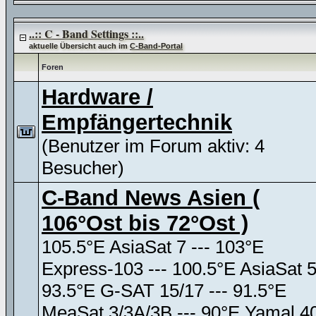
..:: C - Band Settings ::..
aktuelle Übersicht auch im
C-Band-Portal
Foren
Hardware /
Empfängertechnik
(Benutzer im Forum aktiv: 4
Besucher)
C-Band News Asien (
106°Ost bis 72°Ost )
105.5°E AsiaSat 7 --- 103°E
Express-103 --- 100.5°E AsiaSat 
93.5°E G-SAT 15/17 --- 91.5°E
MeaSat 3/3A/3B --- 90°E Yamal 4