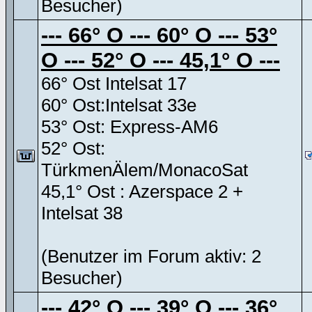
Besucher)
--- 66° O --- 60° O --- 53°
O --- 52° O --- 45,1° O ---
66° Ost Intelsat 17
60° Ost:Intelsat 33e
53° Ost: Express-AM6
52° Ost:
TürkmenÄlem/MonacoSat
45,1° Ost : Azerspace 2 +
Intelsat 38
(Benutzer im Forum aktiv: 2
Besucher)
--- 42° O --- 39° O --- 36°