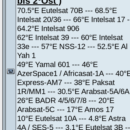
bis 2°Ost )
70.5°E Eutelsat 70B --- 68.5°E
Intelsat 20/36 --- 66°E Intelsat 17 -
64.2°E Intelsat 906
62°E Intelsat 39 --- 60°E Intelsat
33e --- 57°E NSS-12 --- 52.5°E Al
Yah 1
49°E Yamal 601 --- 46°E
AzerSpace1 / Africasat-1A --- 40°
Express-AM7 --- 38°E Paksat
1R/MM1 --- 30.5°E Arabsat-5A/6A
26°E BADR 4/5/6/7/8 --- 20°E
Arabsat-5C --- 17°E Amos 17
10°E Eutelsat 10A --- 4.8°E Astra
4A / SES-5 --- 3.1°E Eutelsat 3B --