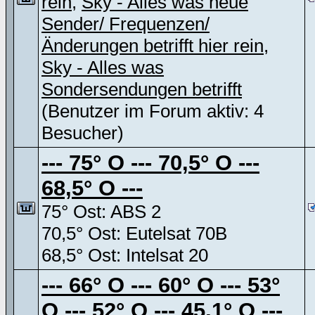
rein
,
Sky - Alles was neue
Sender/ Frequenzen/
Änderungen betrifft hier rein
,
Sky - Alles was
Sondersendungen betrifft
(Benutzer im Forum aktiv: 4
Besucher)
--- 75° O --- 70,5° O ---
68,5° O ---
75° Ost: ABS 2
70,5° Ost: Eutelsat 70B
68,5° Ost: Intelsat 20
--- 66° O --- 60° O --- 53°
O --- 52° O --- 45,1° O ---