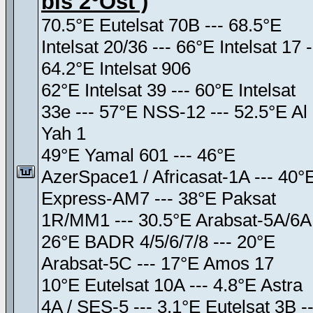
bis 2°Ost )
70.5°E Eutelsat 70B --- 68.5°E
Intelsat 20/36 --- 66°E Intelsat 17 -
64.2°E Intelsat 906
62°E Intelsat 39 --- 60°E Intelsat
33e --- 57°E NSS-12 --- 52.5°E Al
Yah 1
49°E Yamal 601 --- 46°E
AzerSpace1 / Africasat-1A --- 40°
Express-AM7 --- 38°E Paksat
1R/MM1 --- 30.5°E Arabsat-5A/6A
26°E BADR 4/5/6/7/8 --- 20°E
Arabsat-5C --- 17°E Amos 17
10°E Eutelsat 10A --- 4.8°E Astra
4A / SES-5 --- 3.1°E Eutelsat 3B --