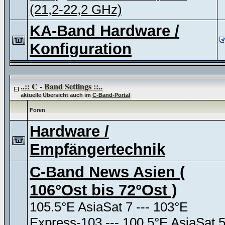
(21,2-22,2 GHz)
KA-Band Hardware /
Konfiguration
..:: C - Band Settings ::..
aktuelle Übersicht auch im
C-Band-Portal
Foren
Hardware /
Empfängertechnik
C-Band News Asien (
106°Ost bis 72°Ost )
105.5°E AsiaSat 7 --- 103°E
Express-103 --- 100.5°E AsiaSat 