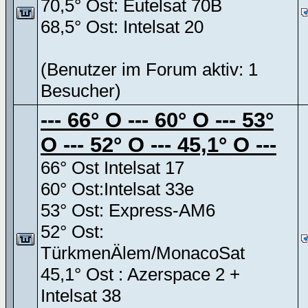
70,5° Ost: Eutelsat 70B
68,5° Ost: Intelsat 20
(Benutzer im Forum aktiv: 1
Besucher)
--- 66° O --- 60° O --- 53°
O --- 52° O --- 45,1° O ---
66° Ost Intelsat 17
60° Ost:Intelsat 33e
53° Ost: Express-AM6
52° Ost:
TürkmenÄlem/MonacoSat
45,1° Ost : Azerspace 2 +
Intelsat 38