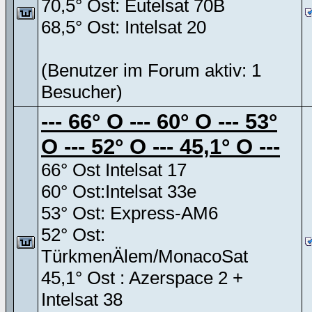
70,5° Ost: Eutelsat 70B
68,5° Ost: Intelsat 20
(Benutzer im Forum aktiv: 1
Besucher)
--- 66° O --- 60° O --- 53°
O --- 52° O --- 45,1° O ---
66° Ost Intelsat 17
60° Ost:Intelsat 33e
53° Ost: Express-AM6
52° Ost:
TürkmenÄlem/MonacoSat
45,1° Ost : Azerspace 2 +
Intelsat 38