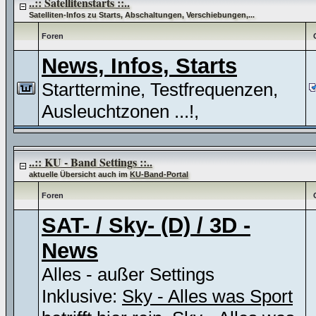
..:: Satellitenstarts ::..
Satelliten-Infos zu Starts, Abschaltungen, Verschiebungen,...
Foren
News, Infos, Starts
Starttermine, Testfrequenzen,
Ausleuchtzonen ...!,
..:: KU - Band Settings ::..
aktuelle Übersicht auch im
KU-Band-Portal
Foren
SAT- / Sky- (D) / 3D -
News
Alles - außer Settings
Inklusive:
Sky - Alles was Sport