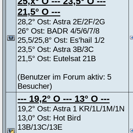
25,x° O --- 23,5° O ---
21,5° O ---
28,2° Ost: Astra 2E/2F/2G
26° Ost: BADR 4/5/6/7/8
25,5/25,8° Ost: Es'hail 1/2
23,5° Ost: Astra 3B/3C
21,5° Ost: Eutelsat 21B
(Benutzer im Forum aktiv: 5
Besucher)
--- 19,2° O --- 13° O ---
19,2° Ost: Astra 1 KR/1L/1M/1N
13,0° Ost: Hot Bird
13B/13C/13E