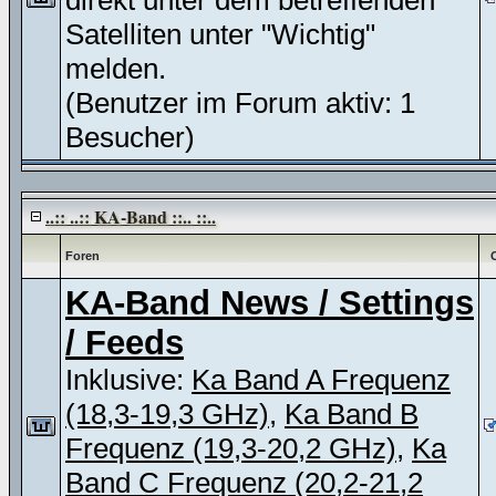
direkt unter dem betreffenden
Satelliten unter "Wichtig"
melden.
(Benutzer im Forum aktiv: 1
Besucher)
..:: ..:: KA-Band ::.. ::..
Foren
KA-Band News / Settings
/ Feeds
Inklusive:
Ka Band A Frequenz
(18,3-19,3 GHz)
,
Ka Band B
Frequenz (19,3-20,2 GHz)
,
Ka
Band C Frequenz (20,2-21,2