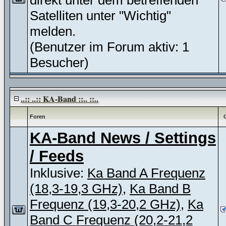
direkt unter dem betreffenden
Satelliten unter "Wichtig"
melden.
(Benutzer im Forum aktiv: 1
Besucher)
..:: ..:: KA-Band ::.. ::..
Foren
KA-Band News / Settings
/ Feeds
Inklusive:
Ka Band A Frequenz
(18,3-19,3 GHz)
,
Ka Band B
Frequenz (19,3-20,2 GHz)
,
Ka
Band C Frequenz (20,2-21,2