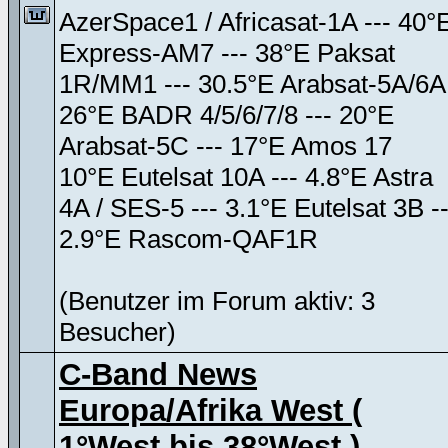
AzerSpace1 / Africasat-1A --- 40°
Express-AM7 --- 38°E Paksat
1R/MM1 --- 30.5°E Arabsat-5A/6A
26°E BADR 4/5/6/7/8 --- 20°E
Arabsat-5C --- 17°E Amos 17
10°E Eutelsat 10A --- 4.8°E Astra
4A / SES-5 --- 3.1°E Eutelsat 3B --
2.9°E Rascom-QAF1R
(Benutzer im Forum aktiv: 3
Besucher)
C-Band News
Europa/Afrika West (
1°West bis 38°West )