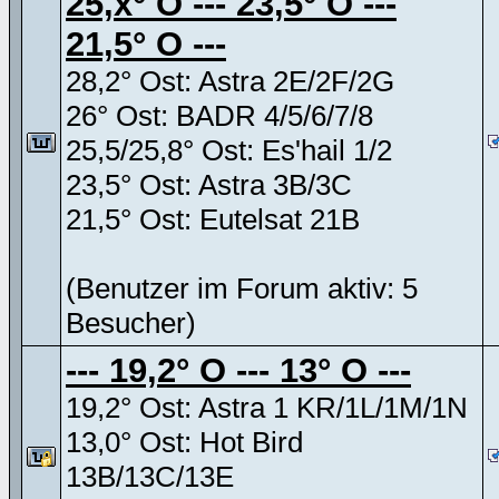
25,x° O --- 23,5° O ---
21,5° O ---
28,2° Ost: Astra 2E/2F/2G
26° Ost: BADR 4/5/6/7/8
25,5/25,8° Ost: Es'hail 1/2
23,5° Ost: Astra 3B/3C
21,5° Ost: Eutelsat 21B
(Benutzer im Forum aktiv: 5
Besucher)
--- 19,2° O --- 13° O ---
19,2° Ost: Astra 1 KR/1L/1M/1N
13,0° Ost: Hot Bird
13B/13C/13E