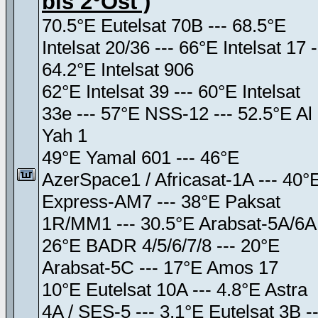
bis 2°Ost )
70.5°E Eutelsat 70B --- 68.5°E
Intelsat 20/36 --- 66°E Intelsat 17 -
64.2°E Intelsat 906
62°E Intelsat 39 --- 60°E Intelsat
33e --- 57°E NSS-12 --- 52.5°E Al
Yah 1
49°E Yamal 601 --- 46°E
AzerSpace1 / Africasat-1A --- 40°
Express-AM7 --- 38°E Paksat
1R/MM1 --- 30.5°E Arabsat-5A/6A
26°E BADR 4/5/6/7/8 --- 20°E
Arabsat-5C --- 17°E Amos 17
10°E Eutelsat 10A --- 4.8°E Astra
4A / SES-5 --- 3.1°E Eutelsat 3B --