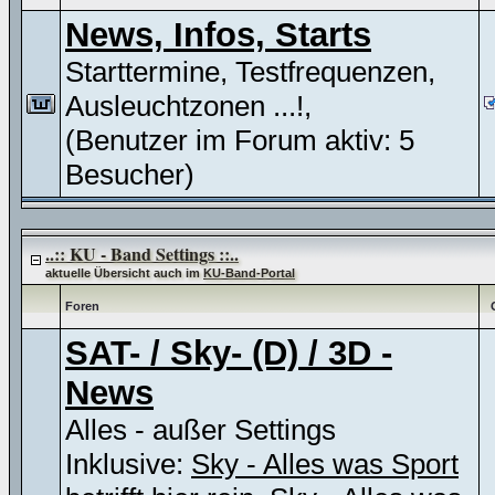
News, Infos, Starts
Starttermine, Testfrequenzen,
Ausleuchtzonen ...!,
(Benutzer im Forum aktiv: 5
Besucher)
..:: KU - Band Settings ::..
aktuelle Übersicht auch im
KU-Band-Portal
Foren
SAT- / Sky- (D) / 3D -
News
Alles - außer Settings
Inklusive:
Sky - Alles was Sport