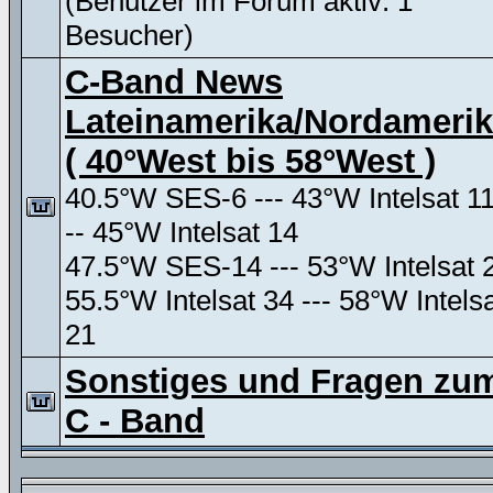
(Benutzer im Forum aktiv: 1
Besucher)
C-Band News
Lateinamerika/Nordameri
( 40°West bis 58°West )
40.5°W SES-6 --- 43°W Intelsat 11
-- 45°W Intelsat 14
47.5°W SES-14 --- 53°W Intelsat 
55.5°W Intelsat 34 --- 58°W Intels
21
Sonstiges und Fragen zu
C - Band