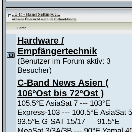
..:: C - Band Settings ::..
aktuelle Übersicht auch im
C-Band-Portal
Foren
Hardware /
Empfängertechnik
(Benutzer im Forum aktiv: 3
Besucher)
C-Band News Asien (
106°Ost bis 72°Ost )
105.5°E AsiaSat 7 --- 103°E
Express-103 --- 100.5°E AsiaSat 
93.5°E G-SAT 15/17 --- 91.5°E
MeaSat 3/3A/3B --- 90°E Yamal 4