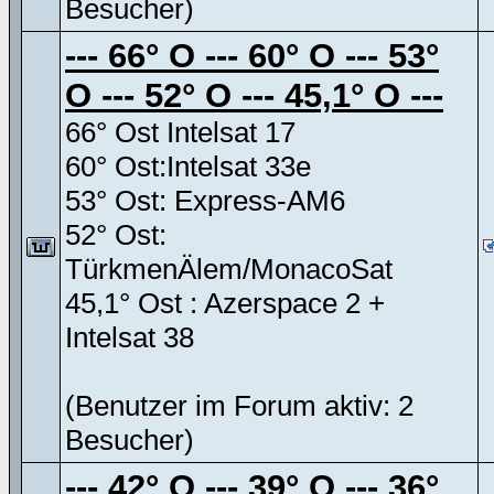
Besucher)
--- 66° O --- 60° O --- 53°
O --- 52° O --- 45,1° O ---
66° Ost Intelsat 17
60° Ost:Intelsat 33e
53° Ost: Express-AM6
52° Ost:
TürkmenÄlem/MonacoSat
45,1° Ost : Azerspace 2 +
Intelsat 38
(Benutzer im Forum aktiv: 2
Besucher)
--- 42° O --- 39° O --- 36°