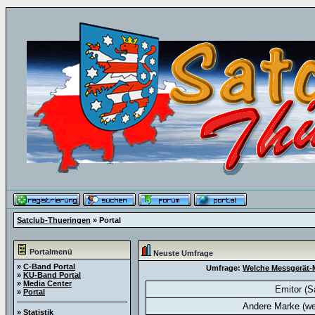
Satclub-Thueringen
» Portal
Portalmenü
Neuste Umfrage
»
C-Band Portal
Umfrage:
Welche Messgerät-M
»
KU-Band Portal
»
Media Center
Emitor (S
»
Portal
Andere Marke (we
»
Statistik