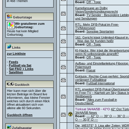
in 468 Themen
Board:
Off - Topic
Kampfansage an Dolby
Vision/Sonderkündigungsrecht
Board:
TV-Sender : Besondere Liebli
Geburtstage
und Sendungen
Wir gratulieren zum
RTL: Mehr DFB-Pokal im Free-
Geburtstag:
TV/Motorsport
Heute hat kein Mitglied
Board:
Sonstige Sportarten
Geburtstag.
1&1: Gericht kippt Unlimited-Klausel i
- Was das für Kunden heißt
Board:
Off - Topic
Links
KI-Hacks: Wer trägt die Verantwortung
zur Linkliste
wenn KI selbstständig angreift?
Board:
Off - Topic
-
Feeds
Aufbau- und Einstellanleitung Fibostop
-
Fußball via Sat
Polarmount
-
Sat-FAQ + Links
Board:
Ftasat
-
Satelliten
Exklusiv: Rechte-Coup perfekt: Sportdi
verlängert Fußballdeal
Board:
Fußball International
Guckloch
RTL erweitert DFB-Pokal-Übertragun
Hier kann man sich über die
im Free-TV – Klarheit um Sky-Status 
letzten Beiträge im Board live
Wettbewerb
informieren, das kleine Fenster
Board:
"Alles zum Fussball in
welches sich durch einen Klick
Deutschland"
öffnet aktualisiert sich von
alleine alle 60 Sekunden.
Türksat 3A/4A/5B - 42°O
42° Ost Türk
3A/4A/5B News
Guckloch öffnen
Board:
--- 42° O --- 39° O --- 36° O --
O --- 30,9° O ---
Die „WESTE“ 3. Liga aller Zeiten: WD
Zufallsavatar