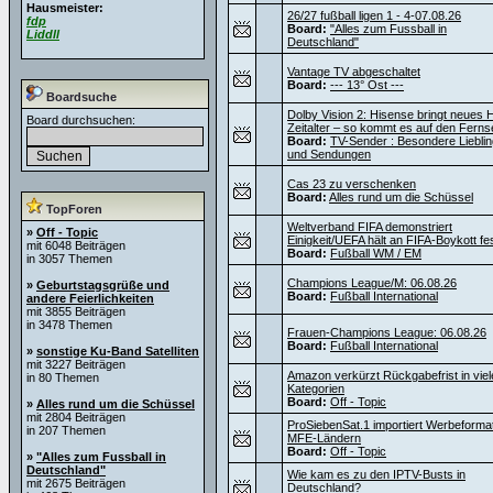
Hausmeister:
26/27 fußball ligen 1 - 4-07.08.26
fdp
Board:
"Alles zum Fussball in
Liddll
Deutschland"
Vantage TV abgeschaltet
Board:
--- 13° Ost ---
Boardsuche
Dolby Vision 2: Hisense bringt neues
Board durchsuchen:
Zeitalter – so kommt es auf den Ferns
Board:
TV-Sender : Besondere Liebli
und Sendungen
Cas 23 zu verschenken
Board:
Alles rund um die Schüssel
TopForen
Weltverband FIFA demonstriert
»
Off - Topic
Einigkeit/UEFA hält an FIFA-Boykott fe
mit 6048 Beiträgen
Board:
Fußball WM / EM
in 3057 Themen
Champions League/M: 06.08.26
»
Geburtstagsgrüße und
Board:
Fußball International
andere Feierlichkeiten
mit 3855 Beiträgen
in 3478 Themen
Frauen-Champions League: 06.08.26
Board:
Fußball International
»
sonstige Ku-Band Satelliten
mit 3227 Beiträgen
Amazon verkürzt Rückgabefrist in viel
in 80 Themen
Kategorien
Board:
Off - Topic
»
Alles rund um die Schüssel
mit 2804 Beiträgen
ProSiebenSat.1 importiert Werbeforma
in 207 Themen
MFE-Ländern
Board:
Off - Topic
»
"Alles zum Fussball in
Deutschland"
Wie kam es zu den IPTV-Busts in
mit 2675 Beiträgen
Deutschland?