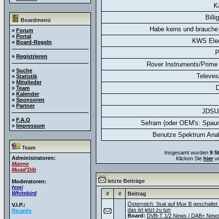
K
Billi
Boardmenü
Habe keins und brauche 
»
Forum
»
Portal
KWS Elec
»
Board-Regeln
P
»
Registrieren
Rover Instruments/Prime 
»
Suche
Televes
»
Statistik
»
Mitglieder
D
»
Team
»
Kalender
»
Sponsoren
»
Partner
JDSU
»
F.A.Q
Sefram (oder OEM's: Spaun
»
Impressum
Benutze Spektrum Anal
Team
Insgesamt wurden
9 S
Administratoren:
Klicken Sie
hier
um
Manne
Muad'Dib
letzte Beiträge
Moderatoren:
femi
Whitebird
#
#
Beitrag
Österreich: 3sat auf Mux B geschaltet
V.I.P.:
das ist jetzt zu tun
Ricardo
Board:
DVB-T 1/2 News / DAB+ New