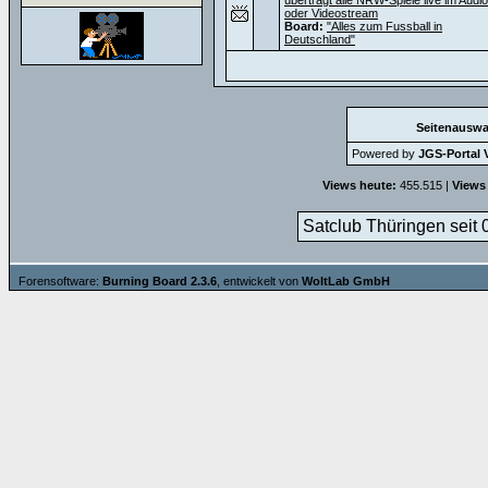
überträgt alle NRW-Spiele live im Audio
oder Videostream
Board:
"Alles zum Fussball in
Deutschland"
Seitenauswa
Powered by
JGS-Portal V
Views heute:
455.515 |
Views
Satclub Thüringen seit 
Forensoftware:
Burning Board 2.3.6
, entwickelt von
WoltLab GmbH