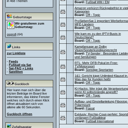
in 468 Themen
Board:
Fußball WM / EM
Amazon verkürzt Rückgabefrist in viel
Kategorien
Board:
Off - Topic
Geburtstage
ProSiebenSat.1 importiert Werbeforma
Wir gratulieren zum
MFE-Ländern
Geburtstag:
Board:
Off - Topic
Wie kam es zu den IPTV-Busts in
osprofi
(64)
Deutschland?
Board:
Off - Topic
Kampfansage an Dolby
Links
Vision/Sonderkündigungsrecht
zur Linkliste
Board:
TV-Sender : Besondere Liebli
und Sendungen
-
Feeds
RTL: Mehr DFB-Pokal im Free-
-
Fußball via Sat
TV/Motorsport
-
Sat-FAQ + Links
Board:
Sonstige Sportarten
-
Satelliten
1&1: Gericht kippt Unlimited-Klausel i
Was das für Kunden heißt
Board:
Off - Topic
Guckloch
KI-Hacks: Wer trägt die Verantwortung
Hier kann man sich über die
wenn KI selbstständig angreift?
letzten Beiträge im Board live
Board:
Off - Topic
informieren, das kleine Fenster
welches sich durch einen Klick
Aufbau- und Einstellanleitung Fibostop
öffnet aktualisiert sich von
Polarmount
alleine alle 60 Sekunden.
Board:
Ftasat
Guckloch öffnen
Exklusiv: Rechte-Coup perfekt: Sportdi
verlängert Fußballdeal
Board:
Fußball International
Zufallsavatar