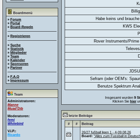
K
Billi
Boardmenü
Habe keins und brauche 
»
Forum
»
Portal
KWS Elec
»
Board-Regeln
P
»
Registrieren
Rover Instruments/Prime 
»
Suche
Televes
»
Statistik
»
Mitglieder
D
»
Team
»
Kalender
»
Sponsoren
»
Partner
JDSU
»
F.A.Q
Sefram (oder OEM's: Spaun
»
Impressum
Benutze Spektrum Anal
Team
Insgesamt wurden
9 S
Administratoren:
Klicken Sie
hier
um
Manne
Muad'Dib
letzte Beiträge
Moderatoren:
femi
Whitebird
#
#
Beitrag
V.I.P.:
26/27 fußball ligen 1 - 4-09.08.26
Ricardo
Board:
"Alles zum Fussball in Deutsc