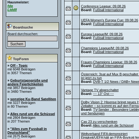
Hausmeister:
fdp
Conference League: 09.08.26
Liddll
Board:
Fußball International
UEFA Women's Europa Cup: 09.08.26
Board:
Fußball International
Boardsuche
Board durchsuchen:
Europa League/M: 09.08.26
Board:
Fußball International
Champions League/M: 09.08.26
Board:
Fußball International
TopForen
Frauen-Champions League: 09.08.26
»
Off - Topic
Board:
Fußball International
mit 6048 Beiträgen
in 3057 Themen
Österreich: 3sat auf Mux B geschaltet
ist jetzt zu tun
»
Geburtstagsgrüße und
Board:
DVB-T 1/2 News / DAB+ New
andere Feierlichkeiten
mit 3857 Beiträgen
Vantage TV abgeschaltet
in 3480 Themen
Board:
--- 13° Ost ---
»
sonstige Ku-Band Satelliten
Dolby Vision 2: Hisense bringt neues
mit 3227 Beiträgen
Zeitalter – so kommt es auf den Ferns
in 80 Themen
Board:
TV-Sender : Besondere Liebli
und Sendungen
»
Alles rund um die Schüssel
mit 2804 Beiträgen
in 207 Themen
Cas 23 zu verschenken
Board:
Alles rund um die Schüssel
»
"Alles zum Fussball in
Deutschland"
Weltverband FIFA demonstriert
mit 2675 Beiträgen
Einigkeit/UEFA hält an FIFA-Boykott fe