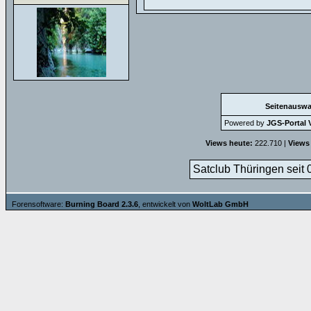
Seitenauswa
Powered by
JGS-Portal V
Views heute:
222.710 |
Views
Satclub Thüringen seit 
Forensoftware:
Burning Board 2.3.6
, entwickelt von
WoltLab GmbH