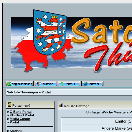
Satclub-Thueringen
» Portal
Portalmenü
Neuste Umfrage
»
C-Band Portal
Umfrage:
Welche Messgerät-M
»
KU-Band Portal
»
Media Center
Emitor (S
»
Portal
Andere Marke (we
»
Statistik