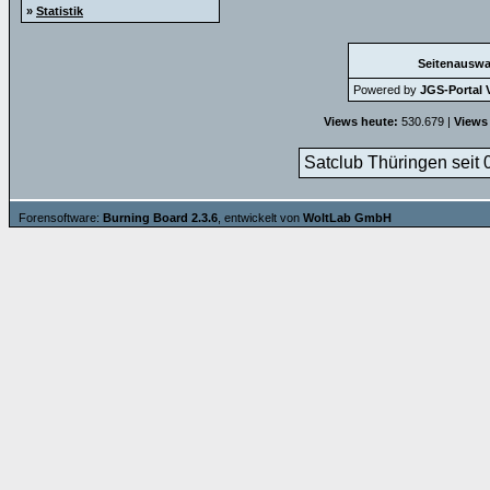
»
Statistik
Seitenauswa
Powered by
JGS-Portal V
Views heute:
530.679 |
Views
Satclub Thüringen seit 
Forensoftware:
Burning Board 2.3.6
, entwickelt von
WoltLab GmbH