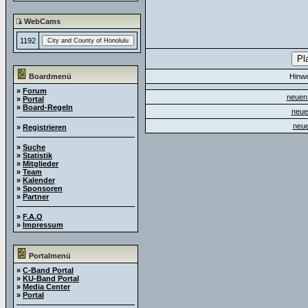
WebCams
1192
Boardmenü
Hinw
»
Forum
neuen 
»
Portal
»
Board-Regeln
neue
neue
»
Registrieren
»
Suche
»
Statistik
»
Mitglieder
»
Team
»
Kalender
»
Sponsoren
»
Partner
»
F.A.Q
»
Impressum
Portalmenü
»
C-Band Portal
»
KU-Band Portal
»
Media Center
»
Portal