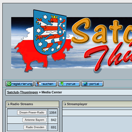
Satclub-Thueringen
» Media Center
Radio Streams
Streamplayer
1064
842
691