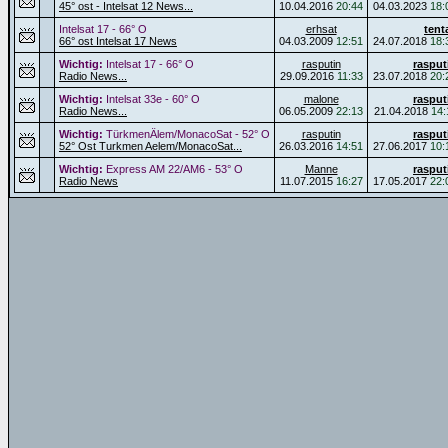
45° ost - Intelsat 12 News...
10.04.2016
20:44
04.03.2023
18:
Intelsat 17 - 66° O
erhsat
tent
66° ost Intelsat 17 News
04.03.2009
12:51
24.07.2018
18:
Wichtig:
Intelsat 17 - 66° O
rasputin
rasput
Radio News...
29.09.2016
11:33
23.07.2018
20:
Wichtig:
Intelsat 33e - 60° O
malone
rasput
Radio News...
06.05.2009
22:13
21.04.2018
14:
Wichtig:
TürkmenÄlem/MonacoSat - 52° O
rasputin
rasput
52° Ost Turkmen Aelem/MonacoSat...
26.03.2016
14:51
27.06.2017
10:
Wichtig:
Express AM 22/AM6 - 53° O
Manne
rasput
Radio News
11.07.2015
16:27
17.05.2017
22: