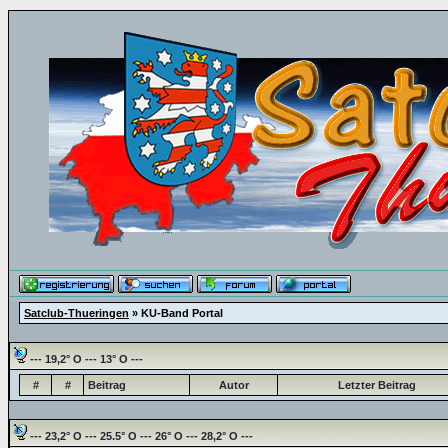
Satclub-Thueringen
» KU-Band Portal
--- 19,2° O --- 13° O ---
#
#
Beitrag
Autor
Letzter Beitrag
--- 23,2° O --- 25.5° O --- 26° O --- 28,2° O ---