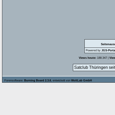
Seitenaus
Powered by
JGS-Portal
Views heute:
188.347 |
Vie
Satclub Thüringen sei
Forensoftware:
Burning Board 2.3.6
, entwickelt von
WoltLab GmbH