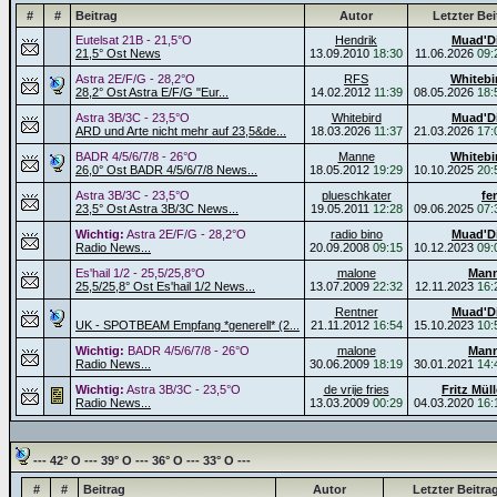
#
#
Beitrag
Autor
Letzter Bei
Eutelsat 21B - 21,5°O
Hendrik
Muad'D
21,5° Ost News
13.09.2010
18:30
11.06.2026
09:
Astra 2E/F/G - 28,2°O
RFS
Whitebi
28,2° Ost Astra E/F/G "Eur...
14.02.2012
11:39
08.05.2026
18:
Astra 3B/3C - 23,5°O
Whitebird
Muad'D
ARD und Arte nicht mehr auf 23,5&de...
18.03.2026
11:37
21.03.2026
17:
BADR 4/5/6/7/8 - 26°O
Manne
Whitebi
26,0° Ost BADR 4/5/6/7/8 News...
18.05.2012
19:29
10.10.2025
20:
Astra 3B/3C - 23,5°O
plueschkater
fe
23,5° Ost Astra 3B/3C News...
19.05.2011
12:28
09.06.2025
07:
Wichtig:
Astra 2E/F/G - 28,2°O
radio bino
Muad'D
Radio News...
20.09.2008
09:15
10.12.2023
09:
Es'hail 1/2 - 25,5/25,8°O
malone
Man
25,5/25,8° Ost Es'hail 1/2 News...
13.07.2009
22:32
12.11.2023
16:
Rentner
Muad'D
UK - SPOTBEAM Empfang *generell* (2...
21.11.2012
16:54
15.10.2023
10:
Wichtig:
BADR 4/5/6/7/8 - 26°O
malone
Man
Radio News...
30.06.2009
18:19
30.01.2021
14:
Wichtig:
Astra 3B/3C - 23,5°O
de vrije fries
Fritz Müll
Radio News...
13.03.2009
00:29
04.03.2020
16:
--- 42° O --- 39° O --- 36° O --- 33° O ---
#
#
Beitrag
Autor
Letzter Beitra