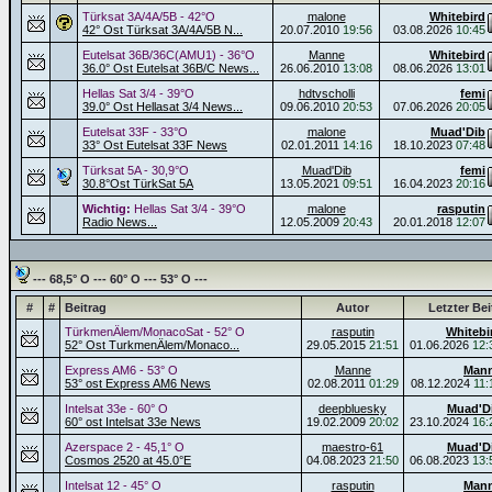
Türksat 3A/4A/5B - 42°O
malone
Whitebird
42° Ost Türksat 3A/4A/5B N...
20.07.2010
19:56
03.08.2026
10:45
Eutelsat 36B/36C(AMU1) - 36°O
Manne
Whitebird
36.0° Ost Eutelsat 36B/C News...
26.06.2010
13:08
08.06.2026
13:01
Hellas Sat 3/4 - 39°O
hdtvscholli
femi
39.0° Ost Hellasat 3/4 News...
09.06.2010
20:53
07.06.2026
20:05
Eutelsat 33F - 33°O
malone
Muad'Dib
33° Ost Eutelsat 33F News
02.01.2011
14:16
18.10.2023
07:48
Türksat 5A - 30,9°O
Muad'Dib
femi
30.8°Ost TürkSat 5A
13.05.2021
09:51
16.04.2023
20:16
Wichtig:
Hellas Sat 3/4 - 39°O
malone
rasputin
Radio News...
12.05.2009
20:43
20.01.2018
12:07
--- 68,5° O --- 60° O --- 53° O ---
#
#
Beitrag
Autor
Letzter Bei
TürkmenÄlem/MonacoSat - 52° O
rasputin
Whitebi
52° Ost TurkmenÄlem/Monaco...
29.05.2015
21:51
01.06.2026
12:
Express AM6 - 53° O
Manne
Man
53° ost Express AM6 News
02.08.2011
01:29
08.12.2024
11:
Intelsat 33e - 60° O
deepbluesky
Muad'D
60° ost Intelsat 33e News
19.02.2009
20:02
23.10.2024
16:
Azerspace 2 - 45,1° O
maestro-61
Muad'D
Cosmos 2520 at 45.0°E
04.08.2023
21:50
06.08.2023
13:
Intelsat 12 - 45° O
rasputin
Man