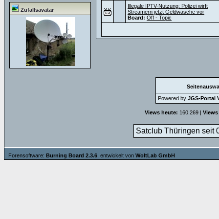
Illegale IPTV-Nutzung: Polizei wirft
Zufallsavatar
Streamern jetzt Geldwäsche vor
Board:
Off - Topic
Seitenauswa
Powered by
JGS-Portal V
Views heute:
160.269 |
Views
Satclub Thüringen seit 
Forensoftware:
Burning Board 2.3.6
, entwickelt von
WoltLab GmbH