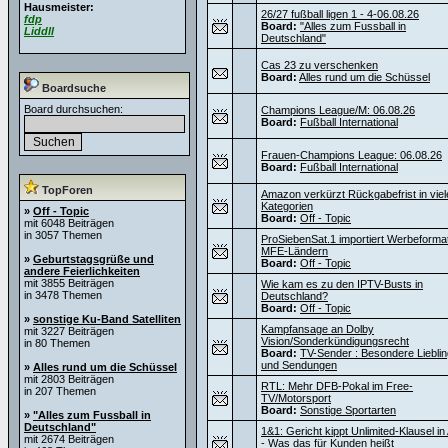
Hausmeister:
26/27 fußball ligen 1 - 4-06.08.26
fdp
Board:
"Alles zum Fussball in
Liddll
Deutschland"
Cas 23 zu verschenken
Board:
Alles rund um die Schüssel
Boardsuche
Board durchsuchen:
Champions League/M: 06.08.26
Board:
Fußball International
Frauen-Champions League: 06.08.26
Board:
Fußball International
TopForen
Amazon verkürzt Rückgabefrist in viel
Kategorien
»
Off - Topic
Board:
Off - Topic
mit 6048 Beiträgen
in 3057 Themen
ProSiebenSat.1 importiert Werbeforma
MFE-Ländern
»
Geburtstagsgrüße und
Board:
Off - Topic
andere Feierlichkeiten
mit 3855 Beiträgen
Wie kam es zu den IPTV-Busts in
in 3478 Themen
Deutschland?
Board:
Off - Topic
»
sonstige Ku-Band Satelliten
Kampfansage an Dolby
mit 3227 Beiträgen
Vision/Sonderkündigungsrecht
in 80 Themen
Board:
TV-Sender : Besondere Liebli
und Sendungen
»
Alles rund um die Schüssel
mit 2803 Beiträgen
RTL: Mehr DFB-Pokal im Free-
in 207 Themen
TV/Motorsport
Board:
Sonstige Sportarten
»
"Alles zum Fussball in
Deutschland"
1&1: Gericht kippt Unlimited-Klausel i
mit 2674 Beiträgen
- Was das für Kunden heißt