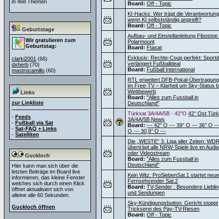
in 468 Themen
Board:
Off - Topic
KI-Hacks: Wer trägt die Verantwortung
wenn KI selbstständig angreift?
Board:
Off - Topic
Geburtstage
Aufbau- und Einstellanleitung Fibostop
Wir gratulieren zum
Polarmount
Geburtstag:
Board:
Ftasat
Exklusiv: Rechte-Coup perfekt: Sportdi
clarki2001
(66)
verlängert Fußballdeal
dxherb
(70)
Board:
Fußball International
mastrocamillo
(60)
RTL erweitert DFB-Pokal-Übertragun
im Free-TV – Klarheit um Sky-Status 
Wettbewerb
Links
Board:
"Alles zum Fussball in
zur Linkliste
Deutschland"
Türksat 3A/4A/5B - 42°O
42° Ost Türk
-
Feeds
3A/4A/5B News
-
Fußball via Sat
Board:
--- 42° O --- 39° O --- 36° O --
-
Sat-FAQ + Links
O --- 30,9° O ---
-
Satelliten
Die „WESTE“ 3. Liga aller Zeiten: WD
überträgt alle NRW-Spiele live im Audio
oder Videostream
Guckloch
Board:
"Alles zum Fussball in
Deutschland"
Hier kann man sich über die
letzten Beiträge im Board live
Kein Witz: ProSiebenSat.1 startet neu
informieren, das kleine Fenster
Fernsehsender Sat.2
welches sich durch einen Klick
Board:
TV-Sender : Besondere Liebli
öffnet aktualisiert sich von
und Sendungen
alleine alle 60 Sekunden.
Sky-Kündigungsbutton: Gericht stoppt
Guckloch öffnen
Trickserei des Pay-TV-Riesen
Board:
Off - Topic