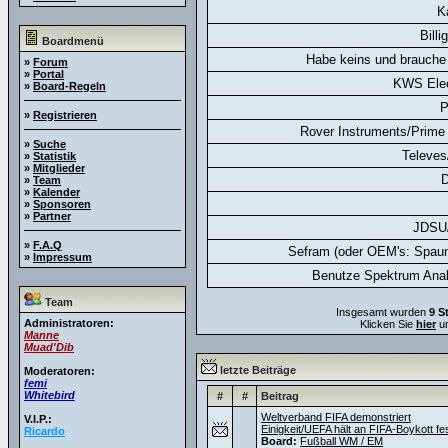
K
Billi
Boardmenü
Habe keins und brauche 
»
Forum
»
Portal
KWS Elec
»
Board-Regeln
P
»
Registrieren
Rover Instruments/Prime 
»
Suche
Televes
»
Statistik
»
Mitglieder
D
»
Team
»
Kalender
»
Sponsoren
»
Partner
JDSU
»
F.A.Q
Sefram (oder OEM's: Spaun
»
Impressum
Benutze Spektrum Anal
Team
Insgesamt wurden
9 S
Administratoren:
Klicken Sie
hier
um
Manne
Muad'Dib
letzte Beiträge
Moderatoren:
femi
Whitebird
#
#
Beitrag
Weltverband FIFA demonstriert
V.I.P.:
Einigkeit/UEFA hält an FIFA-Boykott fe
Ricardo
Board:
Fußball WM / EM