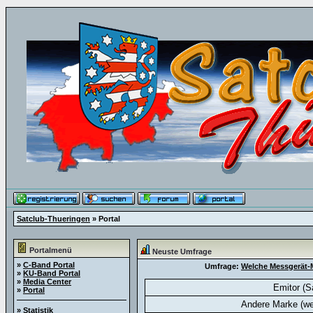
Satclub-Thueringen
» Portal
Portalmenü
Neuste Umfrage
»
C-Band Portal
Umfrage:
Welche Messgerät-M
»
KU-Band Portal
»
Media Center
Emitor (S
»
Portal
Andere Marke (we
»
Statistik