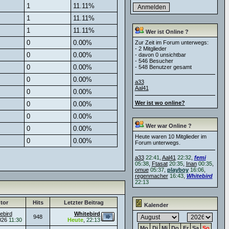
1
11.11%
1
11.11%
1
11.11%
Wer ist Online ?
0
0.00%
Zur Zeit im Forum unterwegs:
- 2 Mitglieder
0
0.00%
- davon 0 unsichtbar
- 546 Besucher
0
0.00%
- 548 Benutzer gesamt
0
0.00%
a33
Aal41
0
0.00%
Wer ist wo online?
0
0.00%
0
0.00%
Wer war Online ?
0
0.00%
Heute waren 10 Mitglieder im
0
0.00%
Forum unterwegs.
a33
22:41
,
Aal41
22:32
,
femi
05:38
,
Ftasat
20:35
,
Inan
00:35
,
omue
05:37
,
playboy
16:06
,
regenmacher
16:43
,
Whitebird
22:13
tor
Hits
Letzter Beitrag
Kalender
ebird
Whitebird
948
026
11:30
Heute
,
22:13
Mo
Di
Mi
Do
Fr
Sa
So