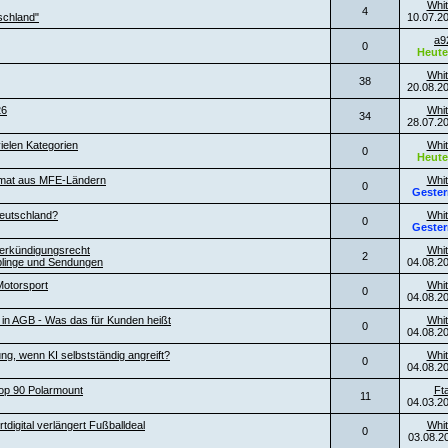
Whit
4
schland"
10.07.2
a9
0
Heute
Whit
38
20.08.2
26
Whit
34
28.07.2
ielen Kategorien
Whit
0
Heute
ormat aus MFE-Ländern
Whit
0
Gester
eutschland?
Whit
0
Gester
erkündigungsrecht
Whit
2
blinge und Sendungen
04.08.2
otorsport
Whit
0
04.08.2
l in AGB - Was das für Kunden heißt
Whit
0
04.08.2
ng, wenn KI selbstständig angreift?
Whit
0
04.08.2
top 90 Polarmount
Ft
11
04.03.2
digital verlängert Fußballdeal
Whit
0
03.08.2