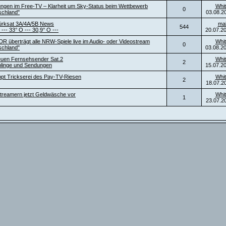
ngen im Free-TV – Klarheit um Sky-Status beim Wettbewerb
Whit
0
schland"
03.08.2
ürksat 3A/4A/5B News
ma
544
 --- 33° O --- 30,9° O ---
20.07.2
DR überträgt alle NRW-Spiele live im Audio- oder Videostream
Whit
0
schland"
03.08.2
neuen Fernsehsender Sat.2
Whit
2
blinge und Sendungen
15.07.2
ppt Trickserei des Pay-TV-Riesen
Whit
2
18.07.2
t Streamern jetzt Geldwäsche vor
Whit
1
23.07.2