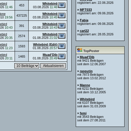
registriert am: 22.06.2026
ebird
Whitebird
453
026
11:46
03.08.2026
11:46
»
MFT033
registriert am: 09.06.2026
lone
Whitebird
437225
010
19:56
03.08.2026
10:45
»
Fabia
registriert am: 09.06.2026
ebird
Whitebird
391
026
10:43
03.08.2026
10:43
»
carl22
ebird
Whitebird
registriert am: 28.05.2026
2574
026
20:35
01.08.2026
21:02
ebird
Whitebird (Edit)
1593
026
11:23
01.08.2026
20:57
TopPoster
ebird
Muad'Dib
1465
»
Muad'Dib
026
20:11
01.08.2026
20:49
mit 9421 Beiträgen
seit dem 12.06.2007
»
rasputin
mit 7873 Beiträgen
seit dem 13.02.2012
»
Manne
mit 6211 Beiträgen
seit dem 10.12.2005
»
Whitebird
mit 6107 Beiträgen
seit dem 31.03.2009
»
femi
mit 3543 Beiträgen
seit dem 27.08.2011