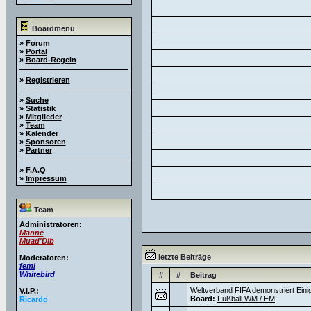
Boardmenü
»
Forum
»
Portal
»
Board-Regeln
»
Registrieren
»
Suche
»
Statistik
»
Mitglieder
»
Team
»
Kalender
»
Sponsoren
»
Partner
»
F.A.Q
»
Impressum
Team
Administratoren:
Manne
Muad'Dib
letzte Beiträge
Moderatoren:
femi
Whitebird
#
#
Beitrag
Weltverband FIFA demonstriert Einig
V.I.P.:
Board:
Fußball WM / EM
Ricardo