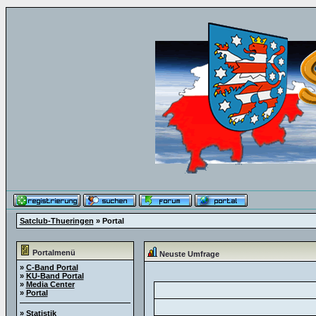
Satclub-Thueringen
» Portal
Portalmenü
Neuste Umfrage
»
C-Band Portal
»
KU-Band Portal
»
Media Center
»
Portal
»
Statistik