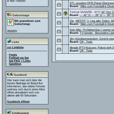
in 468 Themen
RTL erweitert DFB-Pokal-Übertragu
Board:
"Alles zum Fussball in Deut
Türksat 3A/4A/5B - 42°O
42° Ost T
Board:
--- 42° O --- 39° O --- 36° O
Geburtstage
Wir gratulieren zum
Die „WESTE“ 3. Liga aller Zeiten: W
Geburtstag:
Board:
"Alles zum Fussball in Deut
Kein Witz: ProSiebenSat.1 startet 
gnoomy
Board:
TV-Sender : Besondere Lie
Sky-Kündigungsbutton: Gericht sto
Board:
Off - Topic
Links
zur Linkliste
Illegale IPTV-Nutzung: Polizei wirf
Board:
Off - Topic
-
Feeds
-
Fußball via Sat
-
Sat-FAQ + Links
-
Satelliten
Guckloch
Hier kann man sich über die
letzten Beiträge im Board live
informieren, das kleine Fenster
welches sich durch einen Klick
öffnet aktualisiert sich von
alleine alle 60 Sekunden.
Guckloch öffnen
Zufallsavatar