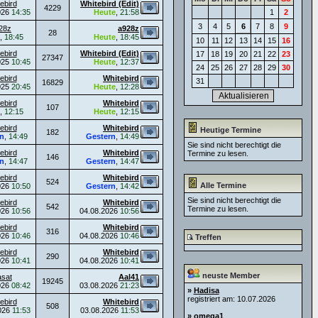
ebird
Whitebird (Edit)
4229
026
14:35
Heute
,
21:58
1
2
3
4
5
6
7
8
9
28z
a928z
28
,
18:45
Heute
,
18:45
10
11
12
13
14
15
16
ebird
Whitebird (Edit)
17
18
19
20
21
22
23
27347
025
10:45
Heute
,
12:37
24
25
26
27
28
29
30
ebird
Whitebird
31
16829
025
20:45
Heute
,
12:28
ebird
Whitebird
107
,
12:15
Heute
,
12:15
ebird
Whitebird
Heutige Termine
182
n
,
14:49
Gestern
,
14:49
Sie sind nicht berechtigt die
ebird
Whitebird
Termine zu lesen.
146
n
,
14:47
Gestern
,
14:47
ebird
Whitebird
524
Alle Termine
026
10:50
Gestern
,
14:42
Sie sind nicht berechtigt die
ebird
Whitebird
542
Termine zu lesen.
026
10:56
04.08.2026
10:56
ebird
Whitebird
316
026
10:46
04.08.2026
10:46
Treffen
ebird
Whitebird
290
026
10:41
04.08.2026
10:41
neuste Member
asat
Aal41
19245
026
08:42
03.08.2026
21:23
»
Hadisa
registriert am: 10.07.2026
ebird
Whitebird
508
026
11:53
03.08.2026
11:53
»
omega1