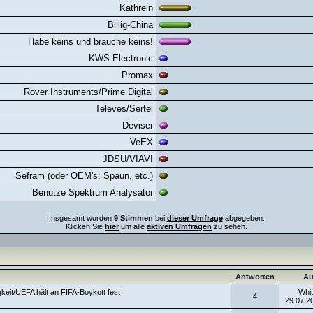
Kathrein
Billig-China
Habe keins und brauche keins!
KWS Electronic
Promax
Rover Instruments/Prime Digital
Televes/Sertel
Deviser
VeEX
JDSU/VIAVI
Sefram (oder OEM's: Spaun, etc.)
Benutze Spektrum Analysator
Insgesamt wurden
9 Stimmen
bei
dieser Umfrage
abgegeben.
Klicken Sie
hier
um alle
aktiven Umfragen
zu sehen.
Antworten
Au
keit/UEFA hält an FIFA-Boykott fest
Whit
4
29.07.2