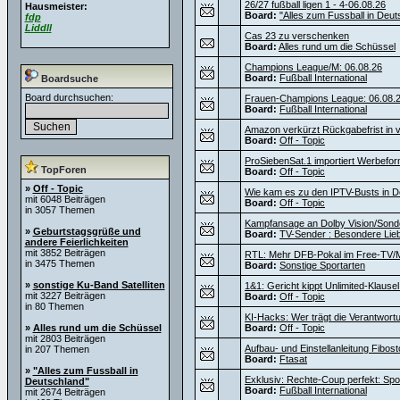
26/27 fußball ligen 1 - 4-06.08.26
Hausmeister:
Board:
"Alles zum Fussball in Deut
fdp
Liddll
Cas 23 zu verschenken
Board:
Alles rund um die Schüssel
Champions League/M: 06.08.26
Board:
Fußball International
Boardsuche
Board durchsuchen:
Frauen-Champions League: 06.08.
Board:
Fußball International
Amazon verkürzt Rückgabefrist in v
Board:
Off - Topic
ProSiebenSat.1 importiert Werbef
TopForen
Board:
Off - Topic
»
Off - Topic
Wie kam es zu den IPTV-Busts in D
mit 6048 Beiträgen
Board:
Off - Topic
in 3057 Themen
Kampfansage an Dolby Vision/Sond
»
Geburtstagsgrüße und
Board:
TV-Sender : Besondere Lie
andere Feierlichkeiten
mit 3852 Beiträgen
RTL: Mehr DFB-Pokal im Free-TV/M
in 3475 Themen
Board:
Sonstige Sportarten
»
sonstige Ku-Band Satelliten
1&1: Gericht kippt Unlimited-Klause
mit 3227 Beiträgen
Board:
Off - Topic
in 80 Themen
KI-Hacks: Wer trägt die Verantwortu
»
Alles rund um die Schüssel
Board:
Off - Topic
mit 2803 Beiträgen
Aufbau- und Einstellanleitung Fibos
in 207 Themen
Board:
Ftasat
»
"Alles zum Fussball in
Exklusiv: Rechte-Coup perfekt: Sport
Deutschland"
Board:
Fußball International
mit 2674 Beiträgen