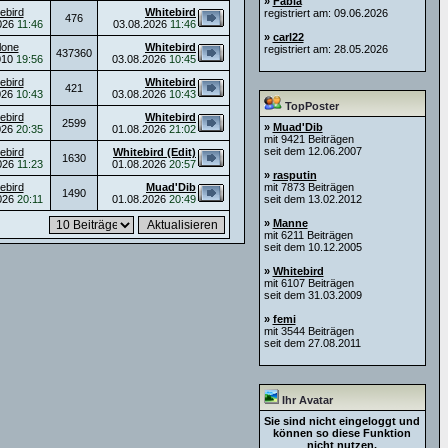
»
Fabia
ebird
Whitebird
registriert am: 09.06.2026
476
026
11:46
03.08.2026
11:46
»
carl22
lone
Whitebird
registriert am: 28.05.2026
437360
010
19:56
03.08.2026
10:45
ebird
Whitebird
421
026
10:43
03.08.2026
10:43
TopPoster
ebird
Whitebird
2599
»
Muad'Dib
026
20:35
01.08.2026
21:02
mit 9421 Beiträgen
seit dem 12.06.2007
ebird
Whitebird (Edit)
1630
026
11:23
01.08.2026
20:57
»
rasputin
ebird
Muad'Dib
mit 7873 Beiträgen
1490
026
20:11
01.08.2026
20:49
seit dem 13.02.2012
»
Manne
mit 6211 Beiträgen
seit dem 10.12.2005
»
Whitebird
mit 6107 Beiträgen
seit dem 31.03.2009
»
femi
mit 3544 Beiträgen
seit dem 27.08.2011
Ihr Avatar
Sie sind nicht eingeloggt und
können so diese Funktion
nicht nutzen.