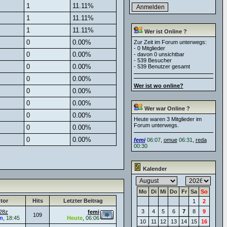
1
11.11%
1
11.11%
1
11.11%
Wer ist Online ?
0
0.00%
Zur Zeit im Forum unterwegs:
- 0 Mitglieder
0
0.00%
- davon 0 unsichtbar
- 539 Besucher
0
0.00%
- 539 Benutzer gesamt
0
0.00%
Wer ist wo online?
0
0.00%
0
0.00%
Wer war Online ?
0
0.00%
Heute waren 3 Mitglieder im
Forum unterwegs.
0
0.00%
0
0.00%
femi
06:07
,
omue
06:31
,
reda
00:30
Kalender
Mo
Di
Mi
Do
Fr
Sa
So
tor
Hits
Letzter Beitrag
1
2
3
4
5
6
7
8
9
28z
femi
109
n
,
18:45
Heute
,
06:06
10
11
12
13
14
15
16