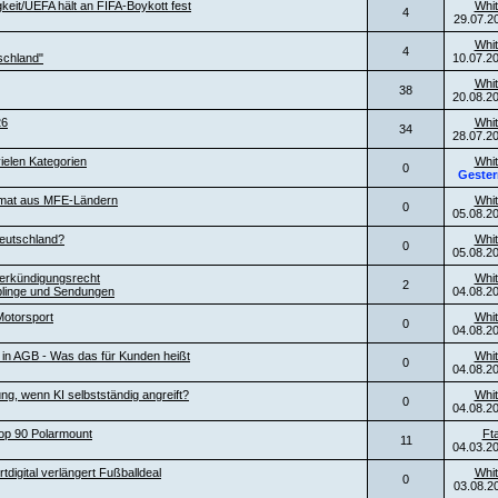
keit/UEFA hält an FIFA-Boykott fest
Whit
4
29.07.2
Whit
4
schland"
10.07.2
Whit
38
20.08.2
26
Whit
34
28.07.2
ielen Kategorien
Whit
0
Gester
ormat aus MFE-Ländern
Whit
0
05.08.2
eutschland?
Whit
0
05.08.2
erkündigungsrecht
Whit
2
blinge und Sendungen
04.08.2
otorsport
Whit
0
04.08.2
l in AGB - Was das für Kunden heißt
Whit
0
04.08.2
ng, wenn KI selbstständig angreift?
Whit
0
04.08.2
top 90 Polarmount
Ft
11
04.03.2
digital verlängert Fußballdeal
Whit
0
03.08.2