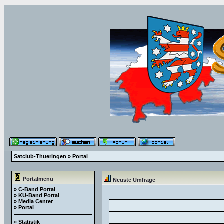
Satclub-Thueringen
» Portal
Portalmenü
Neuste Umfrage
»
C-Band Portal
»
KU-Band Portal
»
Media Center
»
Portal
»
Statistik