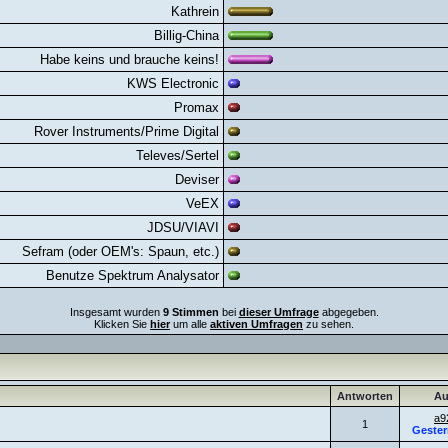
Kathrein
Billig-China
Habe keins und brauche keins!
KWS Electronic
Promax
Rover Instruments/Prime Digital
Televes/Sertel
Deviser
VeEX
JDSU/VIAVI
Sefram (oder OEM's: Spaun, etc.)
Benutze Spektrum Analysator
Insgesamt wurden
9 Stimmen
bei
dieser Umfrage
abgegeben.
Klicken Sie
hier
um alle
aktiven Umfragen
zu sehen.
Antworten
Au
a9
1
Gester