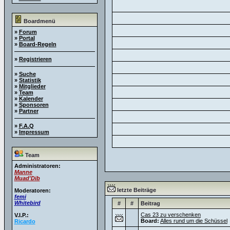
Boardmenü
»
Forum
»
Portal
»
Board-Regeln
»
Registrieren
»
Suche
»
Statistik
»
Mitglieder
»
Team
»
Kalender
»
Sponsoren
»
Partner
»
F.A.Q
»
Impressum
Team
Administratoren:
Manne
Muad'Dib
letzte Beiträge
Moderatoren:
femi
Whitebird
#
#
Beitrag
Cas 23 zu verschenken
V.I.P.:
Board:
Alles rund um die Schüssel
Ricardo