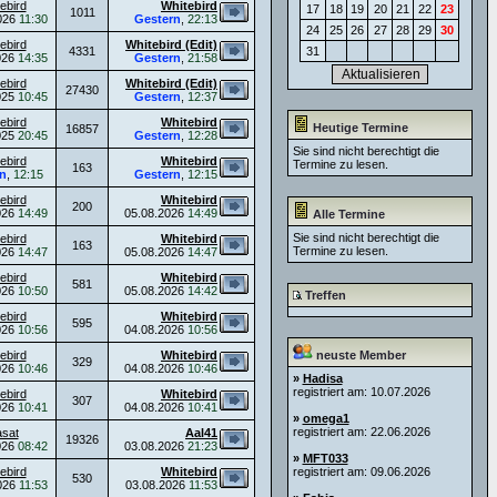
ebird
Whitebird
17
18
19
20
21
22
23
1011
026
11:30
Gestern
,
22:13
24
25
26
27
28
29
30
ebird
Whitebird (Edit)
4331
31
026
14:35
Gestern
,
21:58
ebird
Whitebird (Edit)
27430
025
10:45
Gestern
,
12:37
ebird
Whitebird
Heutige Termine
16857
025
20:45
Gestern
,
12:28
Sie sind nicht berechtigt die
ebird
Whitebird
Termine zu lesen.
163
n
,
12:15
Gestern
,
12:15
ebird
Whitebird
200
026
14:49
05.08.2026
14:49
Alle Termine
Sie sind nicht berechtigt die
ebird
Whitebird
163
Termine zu lesen.
026
14:47
05.08.2026
14:47
ebird
Whitebird
581
026
10:50
05.08.2026
14:42
Treffen
ebird
Whitebird
595
026
10:56
04.08.2026
10:56
ebird
Whitebird
neuste Member
329
026
10:46
04.08.2026
10:46
»
Hadisa
registriert am: 10.07.2026
ebird
Whitebird
307
026
10:41
04.08.2026
10:41
»
omega1
registriert am: 22.06.2026
asat
Aal41
19326
026
08:42
03.08.2026
21:23
»
MFT033
ebird
Whitebird
registriert am: 09.06.2026
530
026
11:53
03.08.2026
11:53