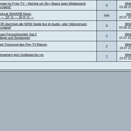
ngen im Free-TV – Klarheit um Sky-Status beim Wettbewerb
Whit
0
schland"
03.08.2
ürksat 3A/4A/5B News
ma
544
 --- 33° O --- 30,9° O ---
20.07.2
DR überträgt alle NRW-Spiele live im Audio- oder Videostream
Whit
0
schland"
03.08.2
neuen Fernsehsender Sat.2
Whit
2
blinge und Sendungen
15.07.2
ppt Trickserei des Pay-TV-Riesen
Whit
2
18.07.2
t Streamern jetzt Geldwäsche vor
Whit
1
23.07.2