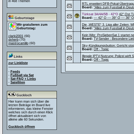
in 468 Themen
RTL erweitert DFB-Pokal-Übertragu
Board:
"Alles zum Fussball in Deut
Türksat 3A/4A/5B - 42°O
42° Ost T
Board:
--- 42° O --- 39° O --- 36° O
Geburtstage
Wir gratulieren zum
Die „WESTE“ 3. Liga aller Zeiten: W
Geburtstag:
Board:
"Alles zum Fussball in Deut
Kein Witz: ProSiebenSat.1 startet 
clarki2001
(66)
Board:
TV-Sender : Besondere Lie
dxherb
(70)
mastrocamillo
(60)
Sky-Kündigungsbutton: Gericht sto
Board:
Off - Topic
Illegale IPTV-Nutzung: Polizei wirf
Links
Board:
Off - Topic
zur Linkliste
-
Feeds
-
Fußball via Sat
-
Sat-FAQ + Links
-
Satelliten
Guckloch
Hier kann man sich über die
letzten Beiträge im Board live
informieren, das kleine Fenster
welches sich durch einen Klick
öffnet aktualisiert sich von
alleine alle 60 Sekunden.
Guckloch öffnen