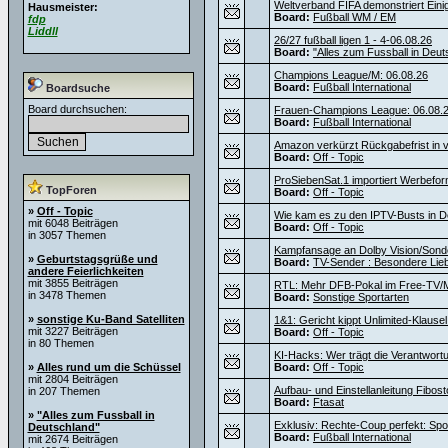
Weltverband FIFA demonstriert Einig
Hausmeister:
Board:
Fußball WM / EM
fdp
Liddll
26/27 fußball ligen 1 - 4-06.08.26
Board:
"Alles zum Fussball in Deut
Champions League/M: 06.08.26
Board:
Fußball International
Boardsuche
Board durchsuchen:
Frauen-Champions League: 06.08.
Board:
Fußball International
Amazon verkürzt Rückgabefrist in v
Board:
Off - Topic
ProSiebenSat.1 importiert Werbef
TopForen
Board:
Off - Topic
»
Off - Topic
Wie kam es zu den IPTV-Busts in D
mit 6048 Beiträgen
Board:
Off - Topic
in 3057 Themen
Kampfansage an Dolby Vision/Sond
»
Geburtstagsgrüße und
Board:
TV-Sender : Besondere Lie
andere Feierlichkeiten
mit 3855 Beiträgen
RTL: Mehr DFB-Pokal im Free-TV/M
in 3478 Themen
Board:
Sonstige Sportarten
»
sonstige Ku-Band Satelliten
1&1: Gericht kippt Unlimited-Klause
mit 3227 Beiträgen
Board:
Off - Topic
in 80 Themen
KI-Hacks: Wer trägt die Verantwortu
»
Alles rund um die Schüssel
Board:
Off - Topic
mit 2804 Beiträgen
Aufbau- und Einstellanleitung Fibos
in 207 Themen
Board:
Ftasat
»
"Alles zum Fussball in
Exklusiv: Rechte-Coup perfekt: Sport
Deutschland"
Board:
Fußball International
mit 2674 Beiträgen