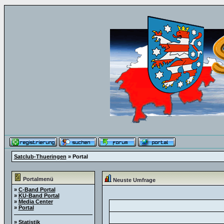
Satclub-Thueringen
» Portal
Portalmenü
Neuste Umfrage
»
C-Band Portal
»
KU-Band Portal
»
Media Center
»
Portal
»
Statistik