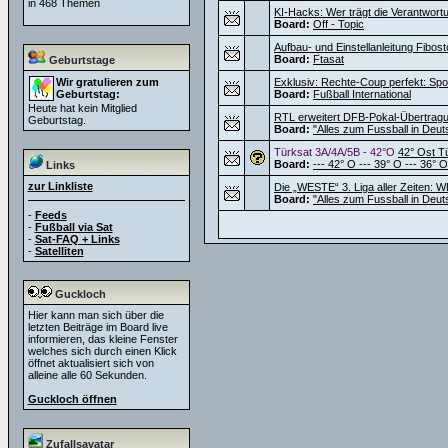
in 468 Themen
KI-Hacks: Wer trägt die Verantwortu
Board:
Off - Topic
Aufbau- und Einstellanleitung Fibos
Board:
Ftasat
Geburtstage
Wir gratulieren zum
Exklusiv: Rechte-Coup perfekt: Sport
Geburtstag:
Board:
Fußball International
Heute hat kein Mitglied
RTL erweitert DFB-Pokal-Übertragu
Geburtstag.
Board:
"Alles zum Fussball in Deut
Türksat 3A/4A/5B - 42°O
42° Ost T
Board:
--- 42° O --- 39° O --- 36° O
Links
zur Linkliste
Die „WESTE“ 3. Liga aller Zeiten: W
Board:
"Alles zum Fussball in Deut
-
Feeds
-
Fußball via Sat
-
Sat-FAQ + Links
-
Satelliten
Guckloch
Hier kann man sich über die
letzten Beiträge im Board live
informieren, das kleine Fenster
welches sich durch einen Klick
öffnet aktualisiert sich von
alleine alle 60 Sekunden.
Guckloch öffnen
Zufallsavatar