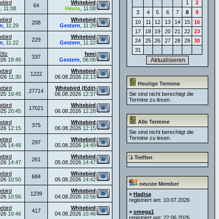
ebird
Whitebird
1
2
64
e
,
11:08
Heute
,
11:08
3
4
5
6
7
8
9
ebird
Whitebird
10
11
12
13
14
15
16
208
n
,
11:29
Gestern
,
11:29
17
18
19
20
21
22
23
ebird
Whitebird
229
24
25
26
27
28
29
30
n
,
11:22
Gestern
,
11:22
31
28z
femi
337
026
18:45
Gestern
,
06:06
ebird
Whitebird
1222
026
11:30
06.08.2026
22:13
Heutige Termine
ebird
Whitebird (Edit)
27714
025
10:45
06.08.2026
12:37
Sie sind nicht berechtigt die
Termine zu lesen.
ebird
Whitebird
17021
025
20:45
06.08.2026
12:28
Alle Termine
ebird
Whitebird
375
026
12:15
06.08.2026
12:15
Sie sind nicht berechtigt die
Termine zu lesen.
ebird
Whitebird
297
026
14:49
05.08.2026
14:49
ebird
Whitebird
Treffen
261
026
14:47
05.08.2026
14:47
ebird
Whitebird
684
026
10:50
05.08.2026
14:42
neuste Member
ebird
Whitebird
1239
»
Hadisa
026
10:56
04.08.2026
10:56
registriert am: 10.07.2026
ebird
Whitebird
417
»
omega1
026
10:46
04.08.2026
10:46
registriert am: 22.06.2026