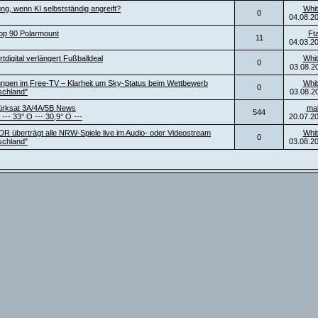
ng, wenn KI selbstständig angreift?
Whit
0
04.08.2
top 90 Polarmount
Ft
11
04.03.2
digital verlängert Fußballdeal
Whit
0
03.08.2
ngen im Free-TV – Klarheit um Sky-Status beim Wettbewerb
Whit
0
schland"
03.08.2
ürksat 3A/4A/5B News
ma
544
 --- 33° O --- 30,9° O ---
20.07.2
DR überträgt alle NRW-Spiele live im Audio- oder Videostream
Whit
0
schland"
03.08.2