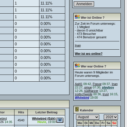
1
11.11%
1
11.11%
1
11.11%
Wer ist Online ?
0
0.00%
Zur Zeit im Forum unterwegs:
- 1 Mitglied
0
0.00%
- davon 0 unsichtbar
- 473 Besucher
0
0.00%
- 474 Benutzer gesamt
0
0.00%
Inan
0
0.00%
Wer ist wo online?
0
0.00%
0
0.00%
Wer war Online ?
0
0.00%
Heute waren 9 Mitglieder im
Forum unterwegs.
0
0.00%
Aal41
09:42
,
Ftasat
09:37
,
Inan
22:27
,
omue
07:30
,
playboy
12:26
,
südharzer
13:27
,
südschwede
00:36
,
trust
16:15
,
Whitebird
19:00
Kalender
tor
Hits
Letzter Beitrag
ebird
Whitebird (Edit)
4540
026
14:35
Heute
,
19:00
Mo
Di
Mi
Do
Fr
Sa
So