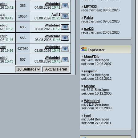
ebird
Whitebird
383
»
MFT033
026
10:41
04.08.2026
10:41
registriert am: 09.06.2026
asat
Aal41
19564
»
Fabia
026
08:42
03.08.2026
21:23
registriert am: 09.06.2026
ebird
Whitebird
635
»
carl22
026
11:53
03.08.2026
11:53
registriert am: 28.05.2026
ebird
Whitebird
556
026
11:46
03.08.2026
11:46
lone
Whitebird
437969
TopPoster
010
19:56
03.08.2026
10:45
»
Muad'Dib
ebird
Whitebird
507
mit 9421 Beiträgen
026
10:43
03.08.2026
10:43
seit dem 12.06.2007
»
rasputin
mit 7873 Beiträgen
seit dem 13.02.2012
»
Manne
mit 6211 Beiträgen
seit dem 10.12.2005
»
Whitebird
mit 6118 Beiträgen
seit dem 31.03.2009
»
femi
mit 3544 Beiträgen
seit dem 27.08.2011