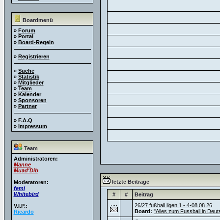
Boardmenü
»
Forum
»
Portal
»
Board-Regeln
»
Registrieren
»
Suche
»
Statistik
»
Mitglieder
»
Team
»
Kalender
»
Sponsoren
»
Partner
»
F.A.Q
»
Impressum
Team
Administratoren:
Manne
Muad'Dib
letzte Beiträge
Moderatoren:
femi
Whitebird
#
#
Beitrag
26/27 fußball ligen 1 - 4-08.08.26
V.I.P.:
Board:
"Alles zum Fussball in Deut
Ricardo