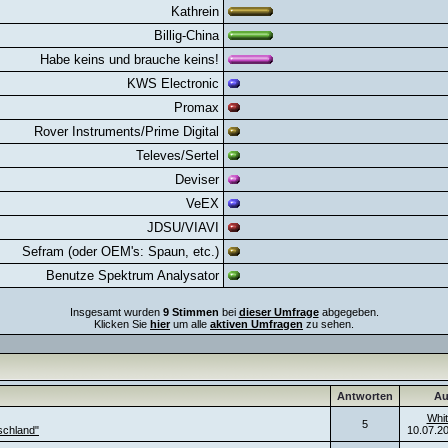
Kathrein
Billig-China
Habe keins und brauche keins!
KWS Electronic
Promax
Rover Instruments/Prime Digital
Televes/Sertel
Deviser
VeEX
JDSU/VIAVI
Sefram (oder OEM's: Spaun, etc.)
Benutze Spektrum Analysator
Insgesamt wurden
9 Stimmen
bei
dieser Umfrage
abgegeben.
Klicken Sie
hier
um alle
aktiven Umfragen
zu sehen.
Antworten
Au
Whit
5
schland"
10.07.2