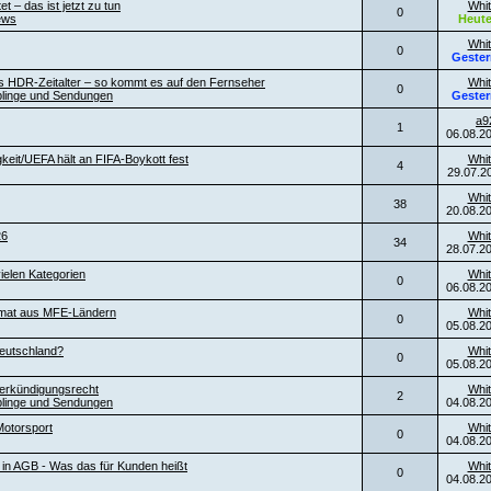
t – das ist jetzt zu tun
Whit
0
ews
Heut
Whit
0
Gester
es HDR-Zeitalter – so kommt es auf den Fernseher
Whit
0
blinge und Sendungen
Gester
a9
1
06.08.2
keit/UEFA hält an FIFA-Boykott fest
Whit
4
29.07.2
Whit
38
20.08.2
26
Whit
34
28.07.2
ielen Kategorien
Whit
0
06.08.2
ormat aus MFE-Ländern
Whit
0
05.08.2
eutschland?
Whit
0
05.08.2
erkündigungsrecht
Whit
2
blinge und Sendungen
04.08.2
otorsport
Whit
0
04.08.2
l in AGB - Was das für Kunden heißt
Whit
0
04.08.2