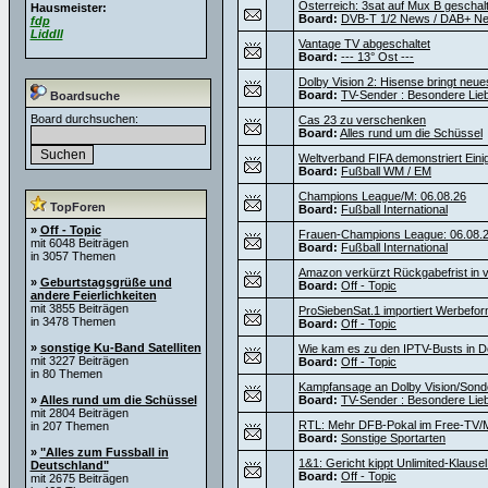
Österreich: 3sat auf Mux B geschalte
Hausmeister:
Board:
DVB-T 1/2 News / DAB+ N
fdp
Liddll
Vantage TV abgeschaltet
Board:
--- 13° Ost ---
Dolby Vision 2: Hisense bringt neu
Board:
TV-Sender : Besondere Lie
Boardsuche
Board durchsuchen:
Cas 23 zu verschenken
Board:
Alles rund um die Schüssel
Weltverband FIFA demonstriert Einig
Board:
Fußball WM / EM
Champions League/M: 06.08.26
TopForen
Board:
Fußball International
»
Off - Topic
Frauen-Champions League: 06.08.
mit 6048 Beiträgen
Board:
Fußball International
in 3057 Themen
Amazon verkürzt Rückgabefrist in v
»
Geburtstagsgrüße und
Board:
Off - Topic
andere Feierlichkeiten
mit 3855 Beiträgen
ProSiebenSat.1 importiert Werbef
in 3478 Themen
Board:
Off - Topic
»
sonstige Ku-Band Satelliten
Wie kam es zu den IPTV-Busts in D
mit 3227 Beiträgen
Board:
Off - Topic
in 80 Themen
Kampfansage an Dolby Vision/Sond
»
Alles rund um die Schüssel
Board:
TV-Sender : Besondere Lie
mit 2804 Beiträgen
RTL: Mehr DFB-Pokal im Free-TV/M
in 207 Themen
Board:
Sonstige Sportarten
»
"Alles zum Fussball in
1&1: Gericht kippt Unlimited-Klause
Deutschland"
Board:
Off - Topic
mit 2675 Beiträgen