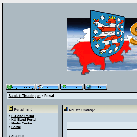
Satclub-Thueringen
» Portal
Portalmenü
Neuste Umfrage
»
C-Band Portal
»
KU-Band Portal
»
Media Center
»
Portal
»
Statistik