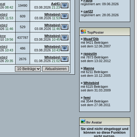
»
Fabia
asat
Aal41
registriert am: 09.06.2026
19490
026
08:42
03.08.2026
21:23
»
carl22
ebird
Whitebird
registriert am: 28.05.2026
609
026
11:53
03.08.2026
11:53
ebird
Whitebird
529
026
11:46
03.08.2026
11:46
TopPoster
lone
Whitebird
437787
»
Muad'Dib
010
19:56
03.08.2026
10:45
mit 9421 Beiträgen
seit dem 12.06.2007
ebird
Whitebird
486
026
10:43
03.08.2026
10:43
»
rasputin
ebird
Whitebird
mit 7873 Beiträgen
2676
026
20:35
01.08.2026
21:02
seit dem 13.02.2012
»
Manne
mit 6211 Beiträgen
seit dem 10.12.2005
»
Whitebird
mit 6115 Beiträgen
seit dem 31.03.2009
»
femi
mit 3544 Beiträgen
seit dem 27.08.2011
Ihr Avatar
Sie sind nicht eingeloggt und
können so diese Funktion
nicht nutzen.