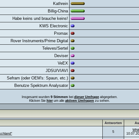
Kathrein
Billig-China
Habe keins und brauche keins!
KWS Electronic
Promax
Rover Instruments/Prime Digital
Televes/Sertel
Deviser
VeEX
JDSU/VIAVI
Sefram (oder OEM's: Spaun, etc.)
Benutze Spektrum Analysator
Insgesamt wurden
9 Stimmen
bei
dieser Umfrage
abgegeben.
Klicken Sie
hier
um alle
aktiven Umfragen
zu sehen.
Antworten
Au
Whit
5
schland"
10.07.2