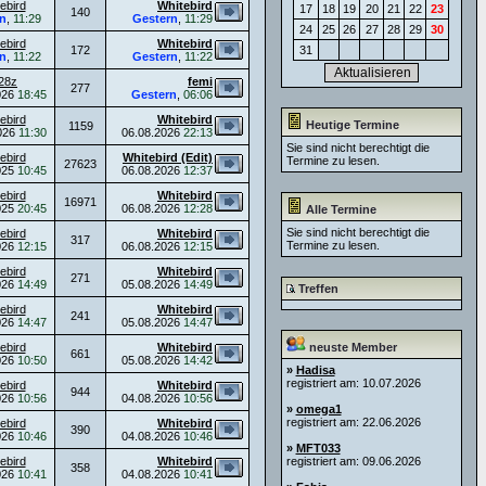
ebird
Whitebird
17
18
19
20
21
22
23
140
n
,
11:29
Gestern
,
11:29
24
25
26
27
28
29
30
ebird
Whitebird
172
31
n
,
11:22
Gestern
,
11:22
28z
femi
277
026
18:45
Gestern
,
06:06
ebird
Whitebird
Heutige Termine
1159
026
11:30
06.08.2026
22:13
Sie sind nicht berechtigt die
ebird
Whitebird (Edit)
Termine zu lesen.
27623
025
10:45
06.08.2026
12:37
ebird
Whitebird
16971
025
20:45
06.08.2026
12:28
Alle Termine
Sie sind nicht berechtigt die
ebird
Whitebird
317
Termine zu lesen.
026
12:15
06.08.2026
12:15
ebird
Whitebird
271
026
14:49
05.08.2026
14:49
Treffen
ebird
Whitebird
241
026
14:47
05.08.2026
14:47
ebird
Whitebird
neuste Member
661
026
10:50
05.08.2026
14:42
»
Hadisa
registriert am: 10.07.2026
ebird
Whitebird
944
026
10:56
04.08.2026
10:56
»
omega1
registriert am: 22.06.2026
ebird
Whitebird
390
026
10:46
04.08.2026
10:46
»
MFT033
ebird
Whitebird
registriert am: 09.06.2026
358
026
10:41
04.08.2026
10:41