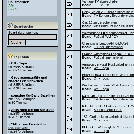
Vantage TV abgeschaltet
Hausmeister:
Board:
--- 13° Ost ---
fdp
Liddll
Dolby Vision 2: Hisense bringt neu
Board:
TV-Sender : Besondere Lie
Cas 23 zu verschenken
Board:
Alles rund um die Schüssel
Boardsuche
Board durchsuchen:
Weltverband FIFA demonstriert Einig
Board:
Fußball WM / EM
Champions League/M: 06.08.26
Board:
Fußball International
Frauen-Champions League: 06.08.
TopForen
Board:
Fußball International
»
Off - Topic
Amazon verkürzt Rückgabefrist in v
mit 6048 Beiträgen
Board:
Off - Topic
in 3057 Themen
ProSiebenSat.1 importiert Werbef
»
Geburtstagsgrüße und
Board:
Off - Topic
andere Feierlichkeiten
mit 3855 Beiträgen
Wie kam es zu den IPTV-Busts in D
in 3478 Themen
Board:
Off - Topic
»
sonstige Ku-Band Satelliten
Kampfansage an Dolby Vision/Sond
mit 3227 Beiträgen
Board:
TV-Sender : Besondere Lie
in 80 Themen
RTL: Mehr DFB-Pokal im Free-TV/M
»
Alles rund um die Schüssel
Board:
Sonstige Sportarten
mit 2804 Beiträgen
1&1: Gericht kippt Unlimited-Klause
in 207 Themen
Board:
Off - Topic
»
"Alles zum Fussball in
KI-Hacks: Wer trägt die Verantwortu
Deutschland"
Board:
Off - Topic
mit 2675 Beiträgen