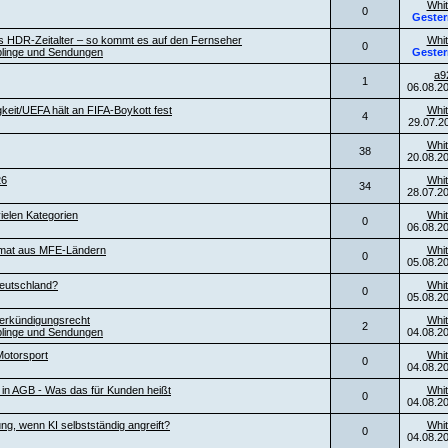
Whit
0
Gester
es HDR-Zeitalter – so kommt es auf den Fernseher
Whit
0
blinge und Sendungen
Gester
a9
1
06.08.2
keit/UEFA hält an FIFA-Boykott fest
Whit
4
29.07.2
Whit
38
20.08.2
26
Whit
34
28.07.2
ielen Kategorien
Whit
0
06.08.2
ormat aus MFE-Ländern
Whit
0
05.08.2
eutschland?
Whit
0
05.08.2
erkündigungsrecht
Whit
2
blinge und Sendungen
04.08.2
otorsport
Whit
0
04.08.2
l in AGB - Was das für Kunden heißt
Whit
0
04.08.2
ng, wenn KI selbstständig angreift?
Whit
0
04.08.2