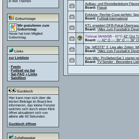
in 468 Themen
Aufbau- und Einstellanleitung Fibos
Board:
Ftasat
Exklusiv: Rechte-Coup perfekt: Sport
Board:
Fußball International
Geburtstage
Wir gratulieren zum
RTL erweitert DFB-Pokal-Übertragu
Geburtstag:
Board:
"Alles zum Fussball in Deut
Heute hat kein Mitglied
Türksat 3A/4A/5B - 42°O
42° Ost T
Geburtstag.
Board:
--- 42° O --- 39° O --- 36° O
Die „WESTE“ 3. Liga aller Zeiten: W
Board:
"Alles zum Fussball in Deut
Links
zur Linkliste
Kein Witz: ProSiebenSat.1 startet 
Board:
TV-Sender : Besondere Lie
-
Feeds
-
Fußball via Sat
-
Sat-FAQ + Links
-
Satelliten
Guckloch
Hier kann man sich über die
letzten Beiträge im Board live
informieren, das kleine Fenster
welches sich durch einen Klick
öffnet aktualisiert sich von
alleine alle 60 Sekunden.
Guckloch öffnen
Zufallsavatar