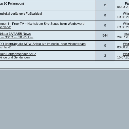
top 90 Polarmount
Ft
11
04.03.2
digital verlängert Fußballdeal
Whit
0
03.08.2
ngen im Free-TV – Klarheit um Sky-Status beim Wettbewerb
Whit
0
schland"
03.08.2
ürksat 3A/4A/5B News
ma
544
 --- 33° O --- 30,9° O ---
20.07.2
DR überträgt alle NRW-Spiele live im Audio- oder Videostream
Whit
0
schland"
03.08.2
neuen Fernsehsender Sat.2
Whit
2
blinge und Sendungen
15.07.2