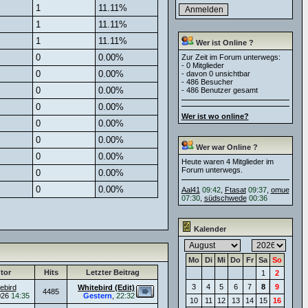
1
11.11%
1
11.11%
1
11.11%
Wer ist Online ?
0
0.00%
Zur Zeit im Forum unterwegs:
- 0 Mitglieder
0
0.00%
- davon 0 unsichtbar
- 486 Besucher
0
0.00%
- 486 Benutzer gesamt
0
0.00%
Wer ist wo online?
0
0.00%
0
0.00%
Wer war Online ?
0
0.00%
Heute waren 4 Mitglieder im
Forum unterwegs.
0
0.00%
0
0.00%
Aal41
09:42
,
Ftasat
09:37
,
omue
07:30
,
südschwede
00:36
Kalender
Mo
Di
Mi
Do
Fr
Sa
So
tor
Hits
Letzter Beitrag
1
2
3
4
5
6
7
8
9
ebird
Whitebird (Edit)
4485
026
14:35
Gestern
,
22:32
10
11
12
13
14
15
16