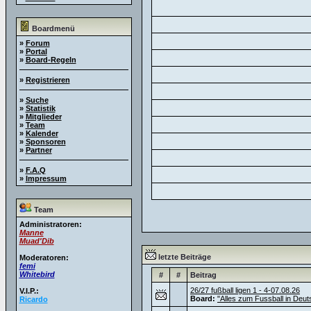
Boardmenü
»
Forum
»
Portal
»
Board-Regeln
»
Registrieren
»
Suche
»
Statistik
»
Mitglieder
»
Team
»
Kalender
»
Sponsoren
»
Partner
»
F.A.Q
»
Impressum
Team
Administratoren:
Manne
Muad'Dib
letzte Beiträge
Moderatoren:
femi
Whitebird
#
#
Beitrag
26/27 fußball ligen 1 - 4-07.08.26
V.I.P.:
Board:
"Alles zum Fussball in Deut
Ricardo